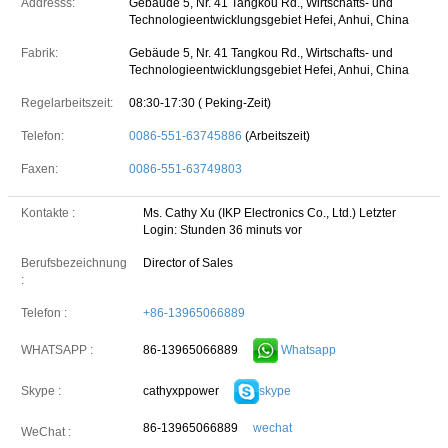
Addresss:
Gebäude 5, Nr. 41 Tangkou Rd., Wirtschafts- und
Technologieentwicklungsgebiet Hefei, Anhui, China
Fabrik:
Gebäude 5, Nr. 41 Tangkou Rd., Wirtschafts- und
Technologieentwicklungsgebiet Hefei, Anhui, China
Regelarbeitszeit:
08:30-17:30 ( Peking-Zeit)
Telefon:
0086-551-63745886
(Arbeitszeit)
Faxen:
0086-551-63749803
Kontakte :
Ms. Cathy Xu (IKP Electronics Co., Ltd.)
Letzter
Login: Stunden 36 minuts vor
Berufsbezeichnung
Director of Sales
:
Telefon :
+86-13965066889
86-13965066889
Whatsapp
WHATSAPP :
cathyxppower
skype
Skype :
86-13965066889
wechat
WeChat :