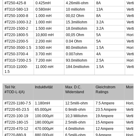
#T250-425-8
0.425mH
4.26milli-ohm
8A
Vertik
#T310-580-13
0.580mH
10 milliohm
13A
Vertik
#T250-1000-8
1.000 mH
00,02 Ohm
8A
Vertik
#T220-1000-3.2
1.000 mH
15.3milliohm
3.2A
Vertik
#T220-1500-2
1.500 mH
18.0milliohm
3.2A
Vertik
#T220-1800-5
10,800 mH
00,05 Ohm
5A
Horiz
#T220-2200-5
2.200 mH
0.04 Ohm
5A
Vertik
#T250-3500-1.5
3.500 mH
80.0milliohm
1.5A
Horiz
#T250-3700-4
3.700 mH
0.007ohm
4A
Vertik
#T310-7200-2.5
7.200 mH
93.0milliohm
2.5A
Horiz
#T310-11000-
11.000 mH
184.0milliohm
1.5A
Vertik
1.5
Niedriges Profil, Kleingröße Common Mode Choke
Teil Nr.
Induktivität
Max. D.C.
Gleichstrom
Monti
#TOD-L-I(A)
Widerstand
Ratings
#T220-1180-7.5
1.180mH
12.5milli-ohm
7.5 Ampere
Horiz
#T220-65-23.5
65.000
μ
H
0.9milli-ohm
23.5 Ampere
Vertik
#T220-100-19
100.000
μ
H
10,3 Milliohm
19 Ampere
Vertik
#T220-180-15
180.000
μ
H
2.5milli-ohm
15 Ampere
Vertik
#T220-470-12
470.000
μ
H
4.0milliohm
12 Ampere
Vertik
#T220-880-9
880.000
μ
H
6.5milli-ohm
9 Ampere
Horiz