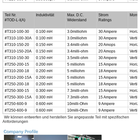
Stromverschmutzungen im allgemeinen Betriebsmodus
Teil Nr.
Induktivität
Max. D.C.
Strom
Monti
#TOD-L-I(A)
Widerstand
Ratings
#T310-100-30
0.100 mH
3.0milliohm
30 Ampere
Horiz
#T310-100-30A
0.100 mH
3.0milliohm
30 Ampere
Vertik
#T310-150-20
0.150 mH
3.4milli-ohm
20 Amops
Horiz
#T310-150-20A
0.150 mH
3.4milli-ohm
20 Amops
Vertik
#T310-150-30
0.150 mH
3.5milli-ohm
30 Ampere
Vertik
#T250-200-15
0.200 mH
5 milliohm
15 Ampere
Horiz
#T310-200-18
0.200 mH
5 milliohm
18 Ampere
Horiz
#T310-200-15A
0.200 mH
5 milliohm
15 Ampere
Vertik
#T250-200-18
0.200 mH
5 milliohm
18 Ampere
Vertik
#T250-300-15
0.300 mH
7.3milli-ohm
15 Ampere
Horiz
#T250-300-15A
0.300 mH
7.3milli-ohm
15 Ampere
Vertik
#T250-600-9
0.600 mH
10milli-Ohm
9 Ampere
Horiz
#T250-600-9
0.600 mH
10milli-Ohm
9 Ampere
Vertik
*
Wir können entwerfen und herstellen Sie angepasste Teil mit spezifischen
Anforderungen