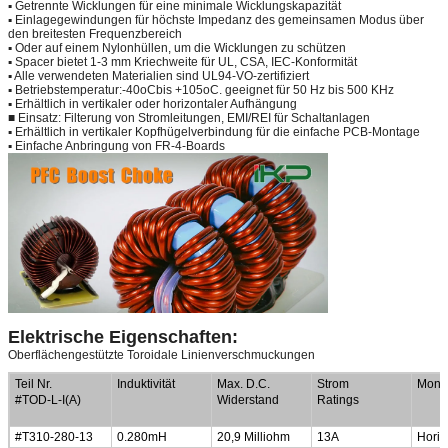
▪ Getrennte Wicklungen für eine minimale Wicklungskapazität
▪ Einlagegewindungen für höchste Impedanz des gemeinsamen Modus über
den breitesten Frequenzbereich
▪ Oder auf einem Nylonhüllen, um die Wicklungen zu schützen
▪ Spacer bietet 1-3 mm Kriechweite für UL, CSA, IEC-Konformität
▪ Alle verwendeten Materialien sind UL94-VO-zertifiziert
▪ Betriebstemperatur:
-
40
oC
bis +105
oC
. geeignet für 50 Hz bis 500 KHz
▪ Erhältlich in vertikaler oder horizontaler Aufhängung
■ Einsatz: Filterung von Stromleitungen, EMI/REI für Schaltanlagen
▪ Erhältlich in vertikaler Kopfhügelverbindung für die einfache PCB-Montage
▪ Einfache Anbringung von FR-4-Boards
Elektrische Eigenschaften:
Oberflächengestützte Toroidale Linienverschmuckungen
Teil Nr.
Induktivität
Max. D.C.
Strom
Monti
#TOD-L-I(A)
Widerstand
Ratings
#T310-280-13
0.280mH
20,9 Milliohm
13A
Horiz