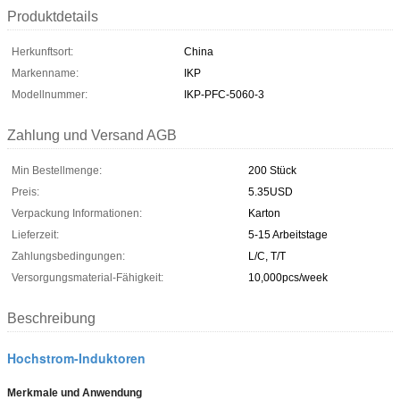
Produktdetails
Herkunftsort:
China
Markenname:
IKP
Modellnummer:
IKP-PFC-5060-3
Zahlung und Versand AGB
Min Bestellmenge:
200 Stück
Preis:
5.35USD
Verpackung Informationen:
Karton
Lieferzeit:
5-15 Arbeitstage
Zahlungsbedingungen:
L/C, T/T
Versorgungsmaterial-Fähigkeit:
10,000pcs/week
Beschreibung
Hochstrom-Induktoren
Merkmale und Anwendung