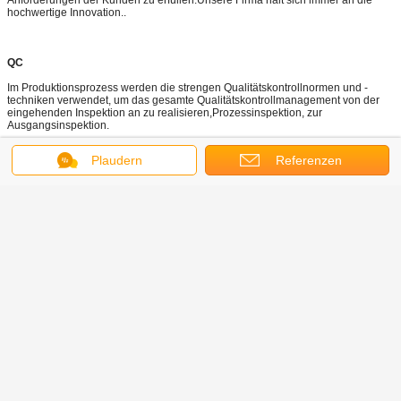
hochwertige Innovation..
QC
Im Produktionsprozess werden die strengen Qualitätskontrollnormen und -
techniken verwendet, um das gesamte Qualitätskontrollmanagement von der
eingehenden Inspektion an zu realisieren,Prozessinspektion, zur
Ausgangsinspektion.
Plaudern
Referenzen
Unsere Hauptprodukte:
Hoch-/Niedrigfrequenztransformatoren
mit einer Leistung von mehr als 1000 W
mit einer Leistung von mehr als 1000 W
mit einer Breite von mehr als 20 mm
Durchschnittliche Verstopfung
Filter
Kraftinduktoren
SMD-Induktoren
Rogowski-Spulen
Spulen für drahtlose Ladegeräte