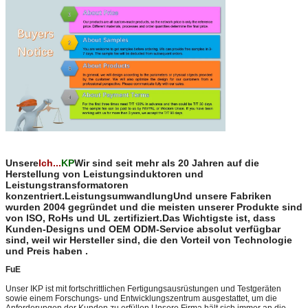
Unsere
Ich...
KP
Wir sind seit mehr als 20 Jahren auf die
Herstellung von Leistungsinduktoren und
Leistungstransformatoren
konzentriert.LeistungsumwandlungUnd unsere Fabriken
wurden 2004 gegründet und die meisten unserer Produkte sind
von ISO, RoHs und UL zertifiziert.Das Wichtigste ist, dass
Kunden-Designs und OEM ODM-Service absolut verfügbar
sind, weil wir Hersteller sind, die den Vorteil von Technologie
und Preis haben .
FuE
Unser IKP ist mit fortschrittlichen Fertigungsausrüstungen und Testgeräten
sowie einem Forschungs- und Entwicklungszentrum ausgestattet, um die
Anforderungen der Kunden zu erfüllen.Unsere Firma hält sich immer an die