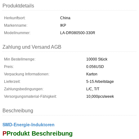
Produktdetails
Herkunftsort:
China
Markenname:
IKP
Modellnummer:
LA-DR080500-330R
Zahlung und Versand AGB
Min Bestellmenge:
10000 Stück
Preis:
0.056USD
Verpackung Informationen:
Karton
Lieferzeit:
5-15 Arbeitstage
Zahlungsbedingungen:
L/C, T/T
Versorgungsmaterial-Fähigkeit:
10,000pcs/week
Beschreibung
SMD-Energie-Induktoren
P
Produkt Beschreibung