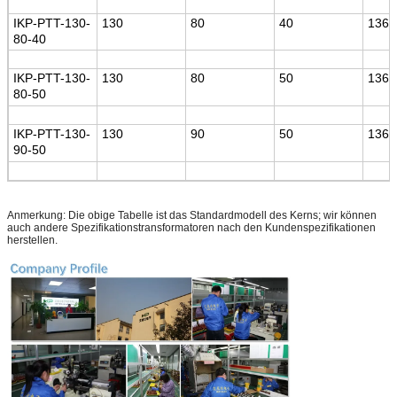
IKP-PTT
-130-
130
80
40
136
80-40
IKP-PTT
-130-
130
80
50
136
80-50
IKP-PTT
-130-
130
90
50
136
90-50
Anmerkung: Die obige Tabelle ist das Standardmodell des Kerns; wir können
auch andere Spezifikationstransformatoren nach den Kundenspezifikationen
herstellen.