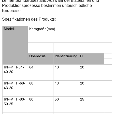
keinen Standardbestand.Auswahl der Materialien und
Produktionsprozesse bestimmen unterschiedliche
Endpreise.
Spezifikationen des Produkts:
Modell
Kerngröße
(
mm
)
Überdosis
Identifizierung
H
IKP-PTT-64-
64
40
20
40-20
IKP-PTT -68-
68
43
20
43-20
IKP-PTT -80-
80
50
25
50-25