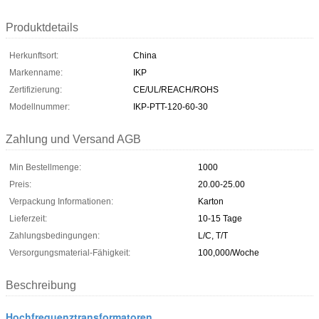
Produktdetails
Herkunftsort:
China
Markenname:
IKP
Zertifizierung:
CE/UL/REACH/ROHS
Modellnummer:
IKP-PTT-120-60-30
Zahlung und Versand AGB
Min Bestellmenge:
1000
Preis:
20.00-25.00
Verpackung Informationen:
Karton
Lieferzeit:
10-15 Tage
Zahlungsbedingungen:
L/C, T/T
Versorgungsmaterial-Fähigkeit:
100,000/Woche
Beschreibung
Hochfrequenztransformatoren