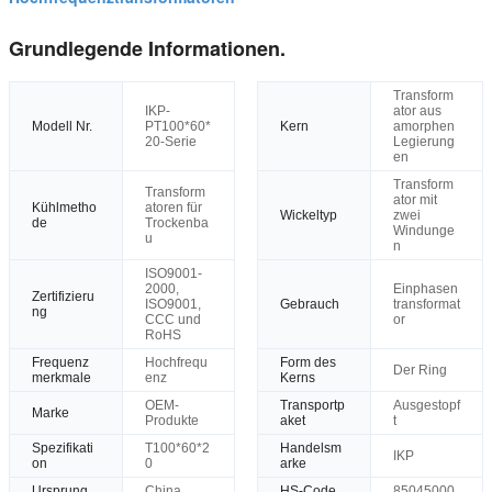
Grundlegende Informationen.
Transform
IKP-
ator aus
Modell Nr.
PT100*60*
Kern
amorphen
20-Serie
Legierung
en
Transform
Transform
ator mit
Kühlmetho
atoren für
Wickeltyp
zwei
de
Trockenba
Windunge
u
n
ISO9001-
2000,
Einphasen
Zertifizieru
ISO9001,
Gebrauch
transformat
ng
CCC und
or
RoHS
Frequenz
Hochfrequ
Form des
Der Ring
merkmale
enz
Kerns
OEM-
Transportp
Ausgestopf
Marke
Produkte
aket
t
Spezifikati
T100*60*2
Handelsm
IKP
on
0
arke
Ursprung
China
HS-Code
85045000