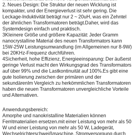
2. Neues Design: Die Struktur der neuen Wicklung ist
kompakter, und der Energieverlust ist sehr gering. Die
Leckage-Induktivität beträgt nur 2 ~ 20uH, was ein Zehntel
der ähnlichen Transformatoren beträgt.Daher, wird das
Systemdesign einfach und praktisch.
3Kleinere Größe und größere Kapazität: Jeder Gramm
nanocrystalline Material des neuen Transformators kann
15W-25W Leistungsumwandlung (im Allgemeinen nur 8-9W)
bei 20KHz-Frequenz durchführen.
4Sicherheit, hohe Effizienz, Energieeinsparung: Der äußerst
geringe Verlust macht den Wirkungsgrad des Transformators
auf über 99% und die Lastkontinuität auf 100%.Es gibt eine
gute Isolierung zwischen der primären und der
sekundärenIm Vergleich zu herkömmlichen Transformatoren
haben die neuen Transformatoren unvergleichliche Vorteile
und Alternativen.
Anwendungsbereich:
Amorphe und nanokristalline Materialien können
Ferritmaterialien ersetzen.mit einer Leistung von mehr als 50
W und einer Leistung von mehr als 50 W, Ladegerät,
Wechselrichterschweißmaschine, Stromversorgung durch