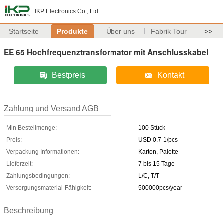
IKP Electronics Co., Ltd.
Startseite
Produkte
Über uns
Fabrik Tour
>>
EE 65 Hochfrequenztransformator mit Anschlusskabel
Bestpreis
Kontakt
Zahlung und Versand AGB
Min Bestellmenge:
100 Stück
Preis:
USD 0.7-1/pcs
Verpackung Informationen:
Karton, Palette
Lieferzeit:
7 bis 15 Tage
Zahlungsbedingungen:
L/C, T/T
Versorgungsmaterial-Fähigkeit:
500000pcs/year
Beschreibung