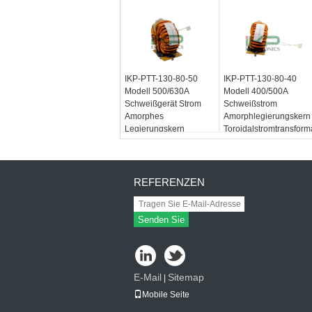
IKP-PTT-130-80-50
IKP-PTT-130-80-40
Modell 500/630A
Modell 400/500A
Schweißgerät Strom
Schweißstrom
Amorphes
Amorphlegierungskern
Legierungskern
Toroidalstromtransform
Ringkern
für Inverter-
Leistungstransformator
Schweißmaschine
für Inverter-
Schweißmaschine
REFERENZEN
Senden Sie
E-Mail
Sitemap
|
Mobile Seite