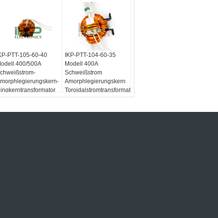
KP-PTT-105-60-40
IKP-PTT-104-60-35
odell 400/500A
Modell 400A
chweißstrom-
Schweißstrom
morphlegierungskern-
Amorphlegierungskern
ingkerntransformator
Toroidalstromtransformator
ür Inverter-
für Inverter-
chweißmaschine
Schweißmaschine