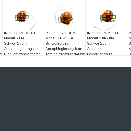
IKP-PTT-120-70-40
IKP-PTT-120-70-30
IKP-PTT-120-60-30
I
Modell 500A
Modell 315-400A
Modell 400/500A
M
Schweißstrom-
Schweißerstrom
Schweißstrom-
S
Amorphlegierungskern-
Amorphlegierungskern
Amorphe-
A
ator
Ringkerntransformator
Toroidalstromtransformator
Legierungskern-
R
für Inverter-
für Inverter-
Ringkerntransformator
f
Schweißmaschine
Schweißmaschine
für Inverter-
S
Schweißmaschine