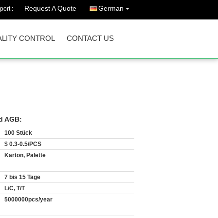
Request A Quote
German
port :
LITY CONTROL
CONTACT US
d AGB:
100 Stück
$ 0.3-0.5/PCS
Karton, Palette
7 bis 15 Tage
L/C, T/T
5000000pcs/year