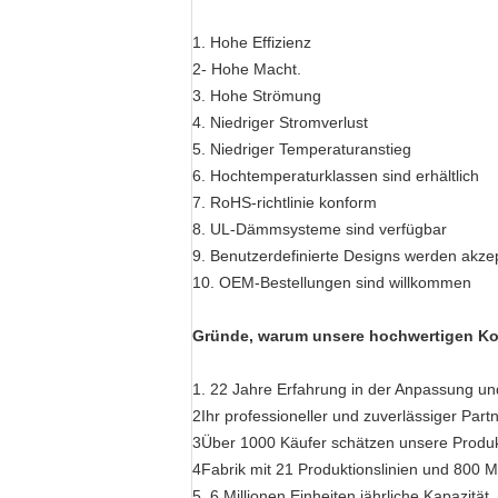
1. Hohe Effizienz
2- Hohe Macht.
3. Hohe Strömung
4. Niedriger Stromverlust
5. Niedriger Temperaturanstieg
6. Hochtemperaturklassen sind erhältlich
7. RoHS-richtlinie konform
8. UL-Dämmsysteme sind verfügbar
9. Benutzerdefinierte Designs werden akzep
10. OEM-Bestellungen sind willkommen
Gründe, warum unsere hochwertigen Kom
1. 22 Jahre Erfahrung in der Anpassung un
2Ihr professioneller und zuverlässiger Part
3Über 1000 Käufer schätzen unsere Produk
4Fabrik mit 21 Produktionslinien und 800 M
5. 6 Millionen Einheiten jährliche Kapazität