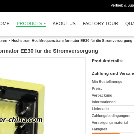
Vertrieb & Sup
OME
PRODUCTS
ABOUT US
FACTORY TOUR
QUA
oren
Hochstrom-Hochfrequenztransformator EE30 für die Stromversorgung
rmator EE30 für die Stromversorgung
Produktdetails:
Zahlung und Versan
Min Bestellmenge:
Preis:
Verpackung
Informationen:
Lieferzeit:
Zahlungsbedingungen:
Versorgungsmaterial-
Fähigkeit: