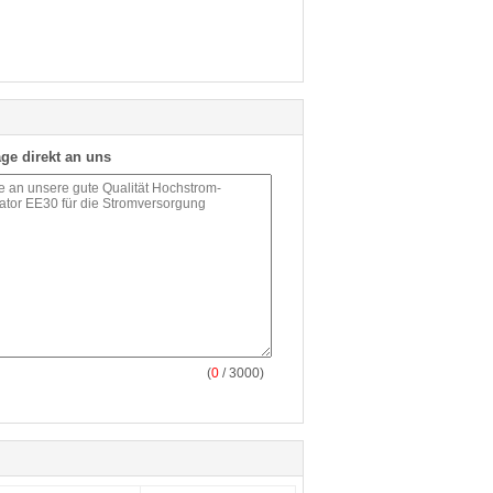
ge direkt an uns
(
0
/ 3000)