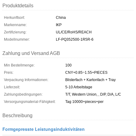
Produktdetails
Herkunftsort:
China
Markenname:
IKP
Zertifizierung:
UL/CE/RoHS/REACH
Modellnummer:
LF-PQ352500-1R5R-6
Zahlung und Versand AGB
Min Bestellmenge:
100
Preis:
CNY+0.85~1.55+PIECES
Verpackung Informationen:
Blisterfach + Kartonfach + Tray
Lieferzeit:
5-10 Arbeitstage
Zahlungsbedingungen:
T/T, Western Union, , D/P, D/A, L/C
Versorgungsmaterial-Fähigkeit:
Tag 10000+pieces+per
Beschreibung
Formgepresste Leistungsinduktivitäten