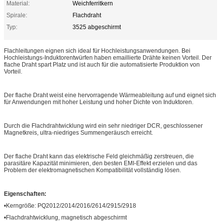
Material:
Weichferritkern
Spirale:
Flachdraht
Typ:
3525 abgeschirmt
Flachleitungen eignen sich ideal für Hochleistungsanwendungen. Bei
Hochleistungs-Induktorentwürfen haben emaillierte Drähte keinen Vorteil. Der
flache Draht spart Platz und ist auch für die automatisierte Produktion von
Vorteil.
Der flache Draht weist eine hervorragende Wärmeableitung auf und eignet sich
für Anwendungen mit hoher Leistung und hoher Dichte von Induktoren.
Durch die Flachdrahtwicklung wird ein sehr niedriger DCR, geschlossener
Magnetkreis, ultra-niedriges Summengeräusch erreicht.
Der flache Draht kann das elektrische Feld gleichmäßig zerstreuen, die
parasitäre Kapazität minimieren, den besten EMI-Effekt erzielen und das
Problem der elektromagnetischen Kompatibilität vollständig lösen.
Eigenschaften:
•Kerngröße: PQ2012/2014/2016/2614/2915/2918
•Flachdrahtwicklung, magnetisch abgeschirmt