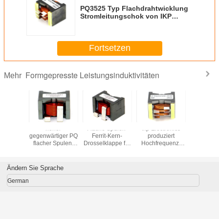
PQ3525 Typ Flachdrahtwicklung
Stromleitungschok von IKP
Electronics
Fortsetzen
Formgepresste Leistungsinduktivitäten
Mehr
Typ
hoher
Flache Spulen-
Ikp Electronics
PQ-T
ht Wickel
gegenwärtiger PQ
Ferrit-Kern-
produziert
Flachdraht
te Ebene
flacher Spulen-
Drosselklappe für
Hochfrequenz-
geschüt
eitung
Induktor 8.5A für
LED-Fahrer
Leistungsinduktor
Planarstro
ucken
Automobil-OBC
Rectifier
mit Flachdraht
Ändern Sie Sprache
German