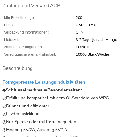
Zahlung und Versand AGB
Min Bestellmenge:
200
Preis:
USD:1.0-5.0
Verpackung Informationen:
CTN
Lieferzeit:
3-7 Tage, je nach Menge
Zahlungsbedingungen:
FOB/CIF
Versorgungsmaterial-Fähigkeit:
10000 Stück/Woche
Beschreibung
Formgepresste Leistungsinduktivitäten
◆
Schlüsselmerkmale/Besonderheiten:
◎Erfüllt und kompatibel mit dem Qi-Standard von WPC
◎Dünner und effizienter
◎Litzdrahtwicklung
◎Nur Spirale oder mit Ferritmagneten
◎Eingang 5V/2A, Ausgang 5V/1A