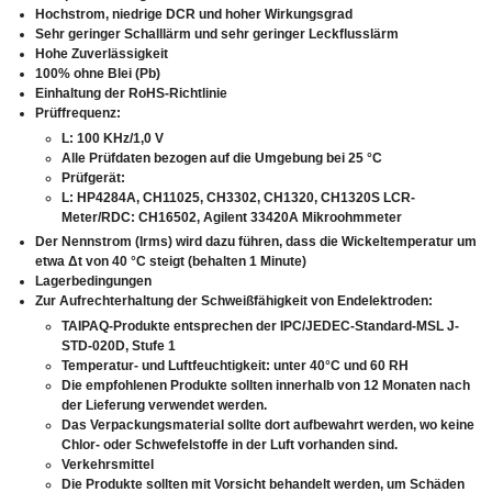
Hochstrom, niedrige DCR und hoher Wirkungsgrad
Sehr geringer Schalllärm und sehr geringer Leckflusslärm
Hohe Zuverlässigkeit
100% ohne Blei (Pb)
Einhaltung der RoHS-Richtlinie
Prüffrequenz:
L: 100 KHz/1,0 V
Alle Prüfdaten bezogen auf die Umgebung bei 25 °C
Prüfgerät:
L: HP4284A, CH11025, CH3302, CH1320, CH1320S LCR-
Meter/RDC: CH16502, Agilent 33420A Mikroohmmeter
Der Nennstrom (Irms) wird dazu führen, dass die Wickeltemperatur um
etwa Δt von 40 °C steigt (behalten 1 Minute)
Lagerbedingungen
Zur Aufrechterhaltung der Schweißfähigkeit von Endelektroden:
TAIPAQ-Produkte entsprechen der IPC/JEDEC-Standard-MSL J-
STD-020D, Stufe 1
Temperatur- und Luftfeuchtigkeit: unter 40°C und 60 RH
Die empfohlenen Produkte sollten innerhalb von 12 Monaten nach
der Lieferung verwendet werden.
Das Verpackungsmaterial sollte dort aufbewahrt werden, wo keine
Chlor- oder Schwefelstoffe in der Luft vorhanden sind.
Verkehrsmittel
Die Produkte sollten mit Vorsicht behandelt werden, um Schäden