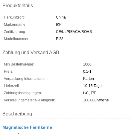
Produktdetails
Herkunftsort:
China
Markenname:
IKP
Zertifizierung:
CE/UL/REACH/ROHS
Modellnummer:
EI28
Zahlung und Versand AGB
Min Bestellmenge:
1000
Preis:
0.1-1
Verpackung Informationen:
Karton
Lieferzeit:
10-15 Tage
Zahlungsbedingungen:
L/C, T/T
Versorgungsmaterial-Fähigkeit:
100,000/Woche
Beschreibung
Magnetische Ferritkerne