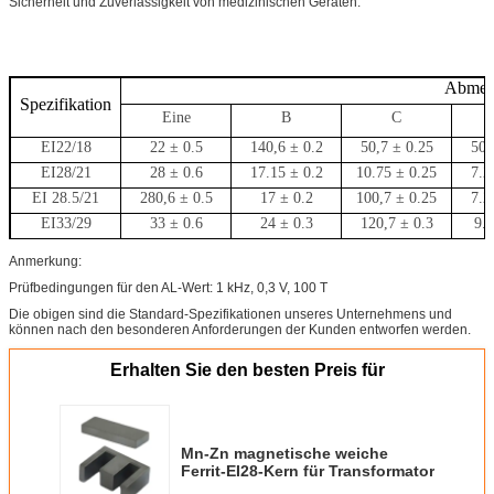
Sicherheit und Zuverlässigkeit von medizinischen Geräten.
Abmes
Spezifikation
Eine
B
C
EI22/18
22 ± 0.5
140,6 ± 0.2
50,7 ± 0.25
50,
EI28/21
28 ± 0.6
17.15 ± 0.2
10.75 ± 0.25
7.2
EI 28.5/21
280,6 ± 0.5
17 ± 0.2
100,7 ± 0.25
7.2
EI33/29
33 ± 0.6
24 ± 0.3
120,7 ± 0.3
9.5
EI40/34
40 ± 0.8
27 ± 0.3
11.65 ± 0.25
11.4
Anmerkung:
Prüfbedingungen für den AL-Wert: 1 kHz, 0,3 V, 100 T
Die obigen sind die Standard-Spezifikationen unseres Unternehmens und
können nach den besonderen Anforderungen der Kunden entworfen werden.
Erhalten Sie den besten Preis für
Mn-Zn magnetische weiche
Ferrit-EI28-Kern für Transformator