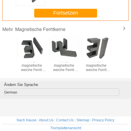
Fortsetzen
Magnetische Ferritkerne
Mehr
magnet
Mn-Zn
Mn-Zn
Mn-Zn
Dauerm
rit Kern
magnetische
magnetische
magnetische
Weichferr
rik
weiche Ferrit-
weiche Ferrit-
weiche Ferrit
Fabr
ieferung
EI40-Kern für
EI33-Kern für
EI28,5 Kern für
Direktlie
PC40
Transformator
Transformator
Transformator
RM9 P
Ändern Sie Sprache
German
Nach Hause
|
About Us
|
Contact Us
|
Sitemap
|
Privacy Policy
Tischplattenansicht