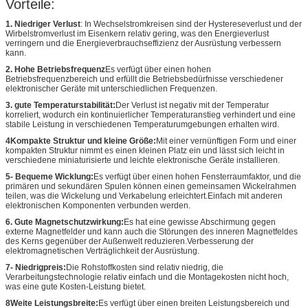
Vorteile:
1. Niedriger Verlust
: In Wechselstromkreisen sind der Hystereseverlust und der
Wirbelstromverlust im Eisenkern relativ gering, was den Energieverlust
verringern und die Energieverbrauchseffizienz der Ausrüstung verbessern
kann.
2. Hohe Betriebsfrequenz
Es verfügt über einen hohen
Betriebsfrequenzbereich und erfüllt die Betriebsbedürfnisse verschiedener
elektronischer Geräte mit unterschiedlichen Frequenzen.
3. gute Temperaturstabilität:
Der Verlust ist negativ mit der Temperatur
korreliert, wodurch ein kontinuierlicher Temperaturanstieg verhindert und eine
stabile Leistung in verschiedenen Temperaturumgebungen erhalten wird.
4Kompakte Struktur und kleine Größe:
Mit einer vernünftigen Form und einer
kompakten Struktur nimmt es einen kleinen Platz ein und lässt sich leicht in
verschiedene miniaturisierte und leichte elektronische Geräte installieren.
5- Bequeme Wicklung:
Es verfügt über einen hohen Fensterraumfaktor, und die
primären und sekundären Spulen können einen gemeinsamen Wickelrahmen
teilen, was die Wickelung und Verkabelung erleichtert.Einfach mit anderen
elektronischen Komponenten verbunden werden.
6. Gute Magnetschutzwirkung:
Es hat eine gewisse Abschirmung gegen
externe Magnetfelder und kann auch die Störungen des inneren Magnetfeldes
des Kerns gegenüber der Außenwelt reduzieren.Verbesserung der
elektromagnetischen Verträglichkeit der Ausrüstung.
7- Niedrigpreis:
Die Rohstoffkosten sind relativ niedrig, die
Verarbeitungstechnologie relativ einfach und die Montagekosten nicht hoch,
was eine gute Kosten-Leistung bietet.
8Weite Leistungsbreite:
Es verfügt über einen breiten Leistungsbereich und