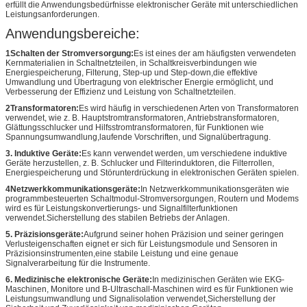
erfüllt die Anwendungsbedürfnisse elektronischer Geräte mit unterschiedlichen
Leistungsanforderungen.
Anwendungsbereiche:
1Schalten der Stromversorgung:
Es ist eines der am häufigsten verwendeten
Kernmaterialien in Schaltnetzteilen, in Schaltkreisverbindungen wie
Energiespeicherung, Filterung, Step-up und Step-down,die effektive
Umwandlung und Übertragung von elektrischer Energie ermöglicht, und
Verbesserung der Effizienz und Leistung von Schaltnetzteilen.
2Transformatoren:
Es wird häufig in verschiedenen Arten von Transformatoren
verwendet, wie z. B. Hauptstromtransformatoren, Antriebstransformatoren,
Glättungsschlucker und Hilfsstromtransformatoren, für Funktionen wie
Spannungsumwandlung,laufende Vorschriften, und Signalübertragung.
3. Induktive Geräte:
Es kann verwendet werden, um verschiedene induktive
Geräte herzustellen, z. B. Schlucker und Filterinduktoren, die Filterrollen,
Energiespeicherung und Störunterdrückung in elektronischen Geräten spielen.
4Netzwerkkommunikationsgeräte:
In Netzwerkkommunikationsgeräten wie
programmbesteuerten Schaltmodul-Stromversorgungen, Routern und Modems
wird es für Leistungskonvertierungs- und Signalfilterfunktionen
verwendet.Sicherstellung des stabilen Betriebs der Anlagen.
5. Präzisionsgeräte:
Aufgrund seiner hohen Präzision und seiner geringen
Verlusteigenschaften eignet er sich für Leistungsmodule und Sensoren in
Präzisionsinstrumenten,eine stabile Leistung und eine genaue
Signalverarbeitung für die Instrumente.
6. Medizinische elektronische Geräte:
In medizinischen Geräten wie EKG-
Maschinen, Monitore und B-Ultraschall-Maschinen wird es für Funktionen wie
Leistungsumwandlung und Signalisolation verwendet,Sicherstellung der