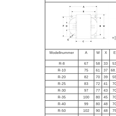
Modellnummer
A
W
X
E
R-8
67
58
33
5
R-10
75
61
37
68
R-20
82
70
39
5
R-25
83
72
41
7
R-30
97
77
43
7
R-35
100
80
45
7
R-40
99
80
48
7
R-50
102
90
48
7