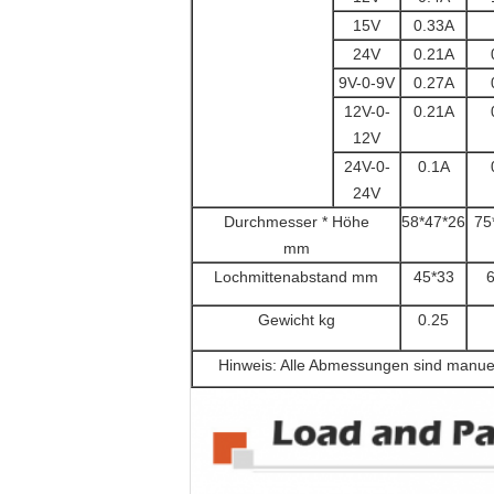
15V
0.33A
24V
0.21A
9V-0-9V
0.27A
12V-0-
0.21A
12V
24V-0-
0.1A
24V
Durchmesser * Höhe
58*47*26
75
mm
Lochmittenabstand mm
45*33
6
Gewicht kg
0.25
Hinweis: Alle Abmessungen sind manuel