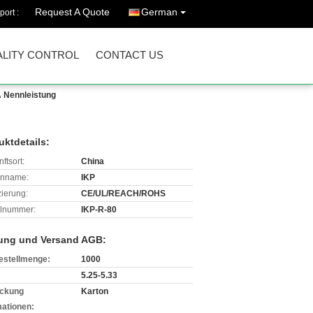
Request A Quote
German
port :
LITY CONTROL
CONTACT US
 Nennleistung
uktdetails:
ftsort:
China
enname:
IKP
izierung:
CE/UL/REACH/ROHS
lnummer:
IKP-R-80
ung und Versand AGB:
estellmenge:
1000
5.25-5.33
ckung
Karton
mationen: