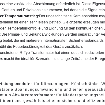
ss eine zusätzliche Abschirmung erforderlich ist. Diese Eigensc
eräten und Präzisionsinstrumenten, bei denen die Signalreinhe
er Temperaturanstieg:
Der ungeschnittene Kern absorbiert mag
erialien für einen sehr leisen Betrieb. Gleichzeitig erzeugen 
en Temperaturkontrolle und Eignung für den kontinuierlichen La
:
Die Primär- und Sekundärwicklungen werden separat unter V
g bietet, die mit mehreren internationalen Sicherheitsstandard
ht die Feuerbeständigkeit des Geräts zusätzlich.
konstruierter R-Typ-Transformator hat einen deutlich reduzierte
es macht ihn ideal für Szenarien, die lange Zeiträume der Err
Leistungsmodulen für Klimaanlagen, Kühlschränke,
 stabile Spannungsumwandlung und einen geräuscha
nt als Abwärtstransformator für Niederspannungsbel
rinen) und gewährleistet eine sichere und effizien