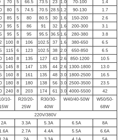
0
70
5
66.5
73.5
23
1.0
70-100
1.4
0
80
5
74.5
70.5
28.5
1.2
90-130
1.7
0
85
5
80
80.5
30
1.6
150-200
2.6
0
95
5
86
91
32
1.6
200-300
3.1
5
95
5
95
95.5
36.5
1.6
280-380
3.8
2
100
8
106
102.5
37
1.6
380-650
6.5
5
115
6
123
102.5
38
2.0
650-850
6.5
0
140
8
135
127
43
2.6
850-1200
10.5
5
145
8
147
135
44
2.6
1300-1800
13.0
5
160
8
161
135
48
3.0
1800-2500
16.5
0
180
8
180
138
56
3.0
2500-3500
23.5
0
240
8
203
174
61
3.0
4000-5500
42
10/10-
R20/20-
R30/30-
W40/40-50W
W50/50-
15W
25W
40W
68W
220V/380V
2A
3.3A
5.3A
6.5A
8A
1.6A
2.7A
4.4A
5.5A
6.6A
1.2A
2A
3.3A
4.1A
5A