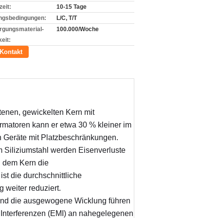
zeit:
10-15 Tage
ngsbedingungen:
L/C, T/T
rgungsmaterial-
100.000/Woche
eit:
Kontakt
enen, gewickelten Kern mit
rmatoren kann er etwa 30 % kleiner im
in Geräte mit Platzbeschränkungen.
Siliziumstahl werden Eisenverluste
d dem Kern die
t die durchschnittliche
weiter reduziert.
 und die ausgewogene Wicklung führen
e Interferenzen (EMI) an nahegelegenen