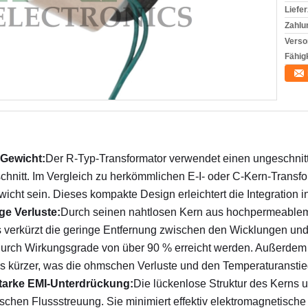
Liefer
Zahlu
Verso
Fähigk
Gewicht:
Der R-Typ-Transformator verwendet einen ungeschnitt
hnitt. Im Vergleich zu herkömmlichen E-I- oder C-Kern-Transfo
icht sein. Dieses kompakte Design erleichtert die Integration 
e Verluste:
Durch seinen nahtlosen Kern aus hochpermeablem 
us verkürzt die geringe Entfernung zwischen den Wicklungen un
rch Wirkungsgrade von über 90 % erreicht werden. Außerdem is
kürzer, was die ohmschen Verluste und den Temperaturanstieg 
starke EMI-Unterdrückung:
Die lückenlose Struktur des Kerns
schen Flussstreuung. Sie minimiert effektiv elektromagnetisch