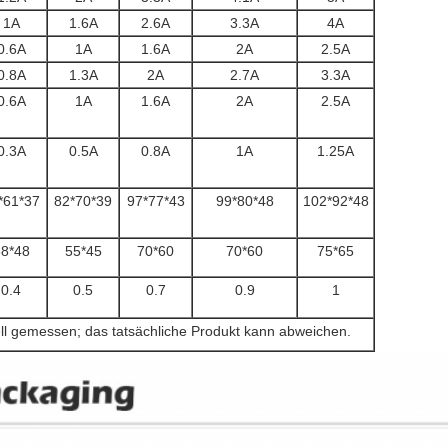
1A
1.6A
2.6A
3.3A
4A
0.6A
1A
1.6A
2A
2.5A
0.8A
1.3A
2A
2.7A
3.3A
0.6A
1A
1.6A
2A
2.5A
0.3A
0.5A
0.8A
1A
1.25A
*61*37
82*70*39
97*77*43
99*80*48
102*92*48
8*48
55*45
70*60
70*60
75*65
0.4
0.5
0.7
0.9
1
l gemessen; das tatsächliche Produkt kann abweichen.