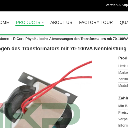
Vertrieb & Sup
OME
PRODUCTS
ABOUT US
FACTORY TOUR
QUA
atoren
R Core Physikalische Abmessungen des Transformators mit 70-100VA
gen des Transformators mit 70-100VA Nennleistung
Prod
Herkun
Mark
Zertif
Model
Zahl
Min B
Preis:
Verpa
Infor