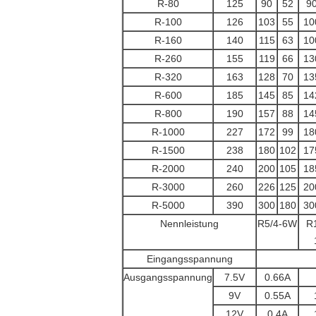
R-80
125
90
52
9
R-100
126
103
55
10
R-160
140
115
63
10
R-260
155
119
66
13
R-320
163
128
70
13
R-600
185
145
85
14
R-800
190
157
88
14
R-1000
227
172
99
18
R-1500
238
180
102
17
R-2000
240
200
105
18
R-3000
260
226
125
20
R-5000
390
300
180
30
Nennleistung
R5/4-6W
R
Eingangsspannung
Ausgangsspannung
7.5V
0.66A
9V
0.55A
12V
0.4A