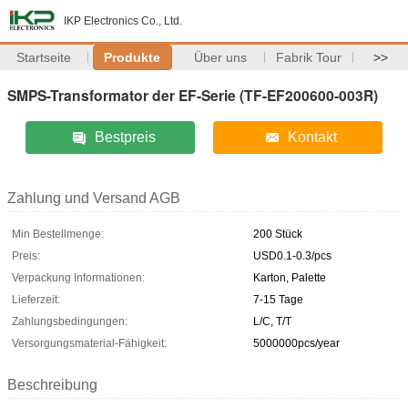
IKP Electronics Co., Ltd.
Startseite
Produkte
Über uns
Fabrik Tour
>>
SMPS-Transformator der EF-Serie (TF-EF200600-003R)
Bestpreis
Kontakt
Zahlung und Versand AGB
Min Bestellmenge:
200 Stück
Preis:
USD0.1-0.3/pcs
Verpackung Informationen:
Karton, Palette
Lieferzeit:
7-15 Tage
Zahlungsbedingungen:
L/C, T/T
Versorgungsmaterial-Fähigkeit:
5000000pcs/year
Beschreibung