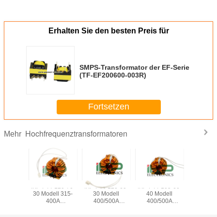
Erhalten Sie den besten Preis für
SMPS-Transformator der EF-Serie
(TF-EF200600-003R)
Fortsetzen
Hochfrequenztransformatoren
Mehr
-120-70-
IKP-PTT-120-70-
IKP-PTT-120-60-
IKP-PTT-105-60-
IKP-PTT-
ll 500A
30 Modell 315-
30 Modell
40 Modell
50 Mod
ßstrom-
400A
400/500A
400/500A
500/6
gierungskern-
Schweißerstrom
Schweißstrom-
Schweißstrom-
Schweiß
transformator
Amorphlegierungskern
Amorphe-
Amorphlegierungskern-
Strom Am