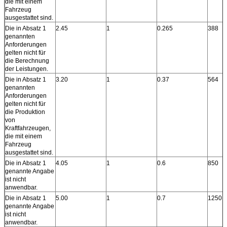
die mit einem
Fahrzeug
ausgestattet sind.
Die in Absatz 1
2.45
1
0.265
388
genannten
Anforderungen
gelten nicht für
die Berechnung
der Leistungen.
Die in Absatz 1
3.20
1
0.37
564
genannten
Anforderungen
gelten nicht für
die Produktion
von
Kraftfahrzeugen,
die mit einem
Fahrzeug
ausgestattet sind.
Die in Absatz 1
4.05
1
0.6
850
genannte Angabe
ist nicht
anwendbar.
Die in Absatz 1
5.00
1
0.7
1250
genannte Angabe
ist nicht
anwendbar.