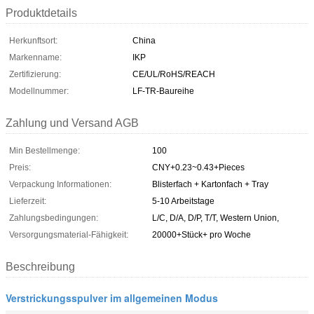
Produktdetails
Herkunftsort:
China
Markenname:
IKP
Zertifizierung:
CE/UL/RoHS/REACH
Modellnummer:
LF-TR-Baureihe
Zahlung und Versand AGB
Min Bestellmenge:
100
Preis:
CNY+0.23~0.43+Pieces
Verpackung Informationen:
Blisterfach + Kartonfach + Tray
Lieferzeit:
5-10 Arbeitstage
Zahlungsbedingungen:
L/C, D/A, D/P, T/T, Western Union,
Versorgungsmaterial-Fähigkeit:
20000+Stück+ pro Woche
Beschreibung
Verstrickungsspulver im allgemeinen Modus