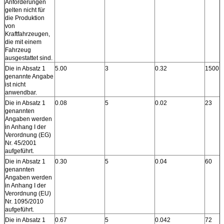
Anforderungen
gelten nicht für
die Produktion
von
Kraftfahrzeugen,
die mit einem
Fahrzeug
ausgestattet sind.
Die in Absatz 1
5.00
3
0.32
1500
genannte Angabe
ist nicht
anwendbar.
Die in Absatz 1
0.08
5
0.02
23
genannten
Angaben werden
in Anhang I der
Verordnung (EG)
Nr. 45/2001
aufgeführt.
Die in Absatz 1
0.30
5
0.04
60
genannten
Angaben werden
in Anhang I der
Verordnung (EU)
Nr. 1095/2010
aufgeführt.
Die in Absatz 1
0.67
5
0.042
72