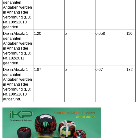
genannten
Angaben werden
in Anhang I der
Verordnung (EU)
Nr. 1095/2010
geändert.
Die in Absatz 1
1.20
5
0.058
110
genannten
Angaben werden
in Anhang I der
Verordnung (EU)
Nr. 182/2011
geändert.
Die in Absatz 1
1.87
5
0.07
182
genannten
Angaben werden
in Anhang I der
Verordnung (EU)
Nr. 1095/2010
aufgeführt.