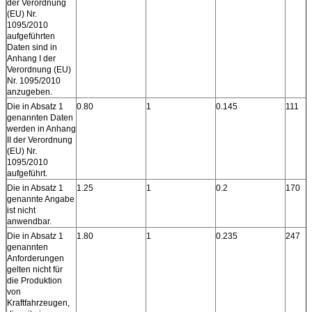
der Verordnung
(EU) Nr.
1095/2010
aufgeführten
Daten sind in
Anhang I der
Verordnung (EU)
Nr. 1095/2010
anzugeben.
Die in Absatz 1
0.80
1
0.145
111
genannten Daten
werden in Anhang
II der Verordnung
(EU) Nr.
1095/2010
aufgeführt.
Die in Absatz 1
1.25
1
0.2
170
genannte Angabe
ist nicht
anwendbar.
Die in Absatz 1
1.80
1
0.235
247
genannten
Anforderungen
gelten nicht für
die Produktion
von
Kraftfahrzeugen,