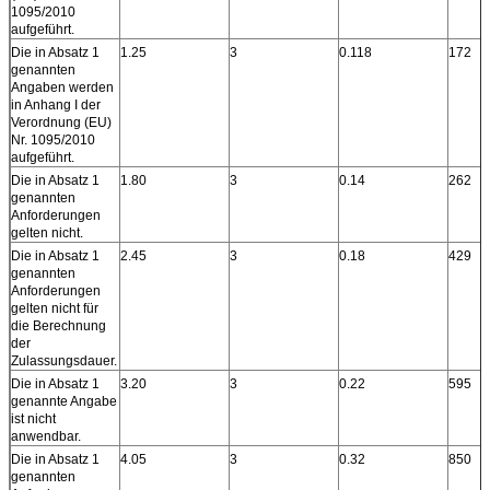
1095/2010
aufgeführt.
Die in Absatz 1
1.25
3
0.118
172
genannten
Angaben werden
in Anhang I der
Verordnung (EU)
Nr. 1095/2010
aufgeführt.
Die in Absatz 1
1.80
3
0.14
262
genannten
Anforderungen
gelten nicht.
Die in Absatz 1
2.45
3
0.18
429
genannten
Anforderungen
gelten nicht für
die Berechnung
der
Zulassungsdauer.
Die in Absatz 1
3.20
3
0.22
595
genannte Angabe
ist nicht
anwendbar.
Die in Absatz 1
4.05
3
0.32
850
genannten