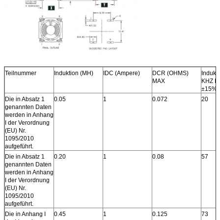
Teilnummer
Induktion (MH)
IDC (Ampere)
DCR (OHMS)
Indukt
MAX
KHZ N
±15%
Die in Absatz 1
0.05
1
0.072
20
genannten Daten
werden in Anhang
I der Verordnung
(EU) Nr.
1095/2010
aufgeführt.
Die in Absatz 1
0.20
1
0.08
57
genannten Daten
werden in Anhang
I der Verordnung
(EU) Nr.
1095/2010
aufgeführt.
Die in Anhang I
0.45
1
0.125
73