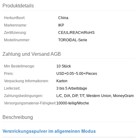
Produktdetails
Herkunftsort:
China
Markenname:
IKP
Zertifizierung:
CE/UL/REACH/RoHS
Modellnummer:
TOROIDAL-Serie
Zahlung und Versand AGB
Min Bestellmenge:
10 Stück
Preis:
USD+0.05~5.00+Pieces
Verpackung Informationen:
Karton
Lieferzeit:
3 bis 5 Arbeitstage
Zahlungsbedingungen:
L/C, D/A, D/P, T/T, Western Union, MoneyGram
Versorgungsmaterial-Fähigkeit:
10000-teilig/Woche
Beschreibung
Verstrickungsspulver im allgemeinen Modus