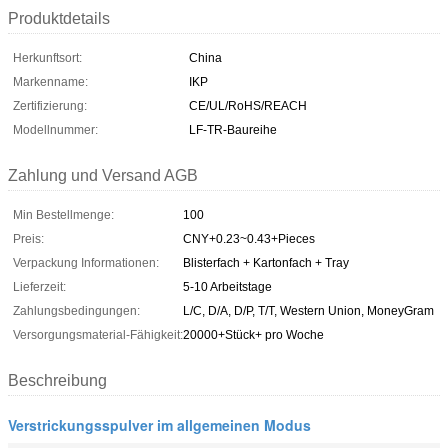
Produktdetails
Herkunftsort:
China
Markenname:
IKP
Zertifizierung:
CE/UL/RoHS/REACH
Modellnummer:
LF-TR-Baureihe
Zahlung und Versand AGB
Min Bestellmenge:
100
Preis:
CNY+0.23~0.43+Pieces
Verpackung Informationen:
Blisterfach + Kartonfach + Tray
Lieferzeit:
5-10 Arbeitstage
Zahlungsbedingungen:
L/C, D/A, D/P, T/T, Western Union, MoneyGram
Versorgungsmaterial-Fähigkeit:
20000+Stück+ pro Woche
Beschreibung
Verstrickungsspulver im allgemeinen Modus