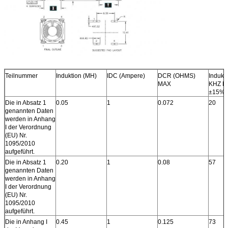
Teilnummer
Induktion (MH)
IDC (Ampere)
DCR (OHMS)
Indukt
MAX
KHZ N
±15%
Die in Absatz 1
0.05
1
0.072
20
genannten Daten
werden in Anhang
I der Verordnung
(EU) Nr.
1095/2010
aufgeführt.
Die in Absatz 1
0.20
1
0.08
57
genannten Daten
werden in Anhang
I der Verordnung
(EU) Nr.
1095/2010
aufgeführt.
Die in Anhang I
0.45
1
0.125
73