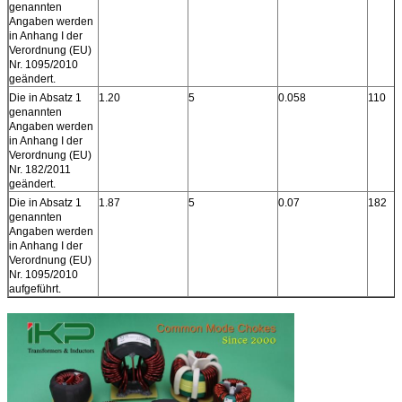
genannten
Angaben werden
in Anhang I der
Verordnung (EU)
Nr. 1095/2010
geändert.
Die in Absatz 1
1.20
5
0.058
110
genannten
Angaben werden
in Anhang I der
Verordnung (EU)
Nr. 182/2011
geändert.
Die in Absatz 1
1.87
5
0.07
182
genannten
Angaben werden
in Anhang I der
Verordnung (EU)
Nr. 1095/2010
aufgeführt.