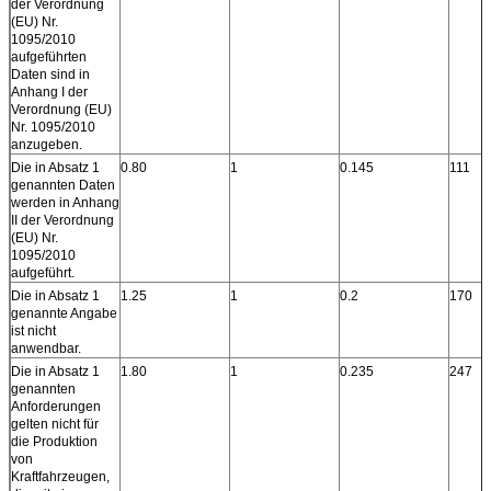
der Verordnung
(EU) Nr.
1095/2010
aufgeführten
Daten sind in
Anhang I der
Verordnung (EU)
Nr. 1095/2010
anzugeben.
Die in Absatz 1
0.80
1
0.145
111
genannten Daten
werden in Anhang
II der Verordnung
(EU) Nr.
1095/2010
aufgeführt.
Die in Absatz 1
1.25
1
0.2
170
genannte Angabe
ist nicht
anwendbar.
Die in Absatz 1
1.80
1
0.235
247
genannten
Anforderungen
gelten nicht für
die Produktion
von
Kraftfahrzeugen,