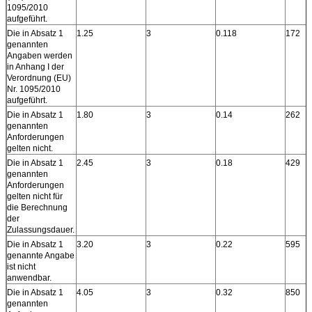
1095/2010
aufgeführt.
Die in Absatz 1
1.25
3
0.118
172
genannten
Angaben werden
in Anhang I der
Verordnung (EU)
Nr. 1095/2010
aufgeführt.
Die in Absatz 1
1.80
3
0.14
262
genannten
Anforderungen
gelten nicht.
Die in Absatz 1
2.45
3
0.18
429
genannten
Anforderungen
gelten nicht für
die Berechnung
der
Zulassungsdauer.
Die in Absatz 1
3.20
3
0.22
595
genannte Angabe
ist nicht
anwendbar.
Die in Absatz 1
4.05
3
0.32
850
genannten