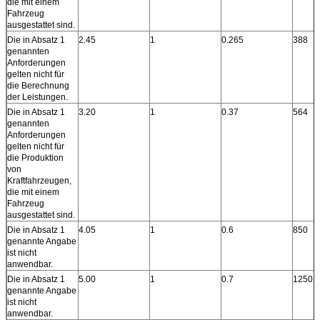
die mit einem
Fahrzeug
ausgestattet sind.
Die in Absatz 1
2.45
1
0.265
388
genannten
Anforderungen
gelten nicht für
die Berechnung
der Leistungen.
Die in Absatz 1
3.20
1
0.37
564
genannten
Anforderungen
gelten nicht für
die Produktion
von
Kraftfahrzeugen,
die mit einem
Fahrzeug
ausgestattet sind.
Die in Absatz 1
4.05
1
0.6
850
genannte Angabe
ist nicht
anwendbar.
Die in Absatz 1
5.00
1
0.7
1250
genannte Angabe
ist nicht
anwendbar.