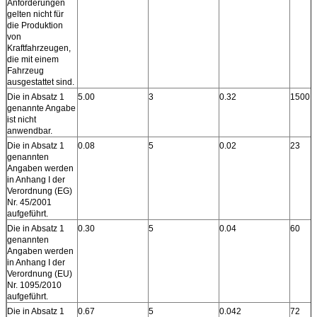
Anforderungen
gelten nicht für
die Produktion
von
Kraftfahrzeugen,
die mit einem
Fahrzeug
ausgestattet sind.
Die in Absatz 1
5.00
3
0.32
1500
genannte Angabe
ist nicht
anwendbar.
Die in Absatz 1
0.08
5
0.02
23
genannten
Angaben werden
in Anhang I der
Verordnung (EG)
Nr. 45/2001
aufgeführt.
Die in Absatz 1
0.30
5
0.04
60
genannten
Angaben werden
in Anhang I der
Verordnung (EU)
Nr. 1095/2010
aufgeführt.
Die in Absatz 1
0.67
5
0.042
72