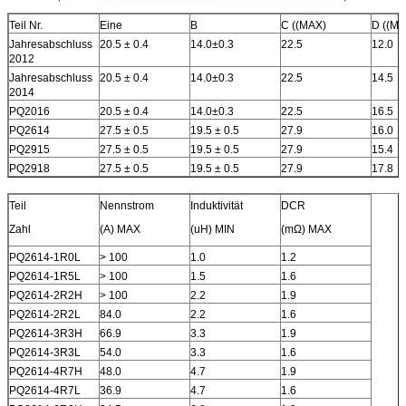
Teil Nr.
Eine
B
C ((MAX)
D ((MA
Jahresabschluss
20.5 ± 0.4
14.0±0.3
22.5
12.0
2012
Jahresabschluss
20.5 ± 0.4
14.0±0.3
22.5
14.5
2014
PQ2016
20.5 ± 0.4
14.0±0.3
22.5
16.5
PQ2614
27.5 ± 0.5
19.5 ± 0.5
27.9
16.0
PQ2915
27.5 ± 0.5
19.5 ± 0.5
27.9
15.4
PQ2918
27.5 ± 0.5
19.5 ± 0.5
27.9
17.8
Teil
Nennstrom
Induktivität
DCR
Zahl
(A) MAX
(uH) MIN
(mΩ) MAX
PQ2614-1R0L
> 100
1.0
1.2
PQ2614-1R5L
> 100
1.5
1.6
PQ2614-2R2H
> 100
2.2
1.9
PQ2614-2R2L
84.0
2.2
1.6
PQ2614-3R3H
66.9
3.3
1.9
PQ2614-3R3L
54.0
3.3
1.6
PQ2614-4R7H
48.0
4.7
1.9
PQ2614-4R7L
36.9
4.7
1.6