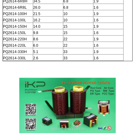
PQ2614-6R8H
34.5
6.8
1.9
PQ2614-6R8L
26.0
6.8
1.6
PQ2614-100H
21.5
10
1.9
PQ2614-100L
16.2
10
1.6
PQ2614-150H
14.0
15
1.9
PQ2614-150L
9.8
15
1.6
PQ2614-220H
8.6
22
1.9
PQ2614-220L
6.0
22
1.6
PQ2614-330H
5.1
33
1.9
PQ2614-330L
2.6
33
1.6