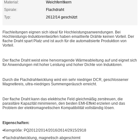
Material:
Weichferritkern
Spirale:
Flachdraht
Typ:
2612/14 geschützt
Flachleitungen eignen sich ideal für Hochleistungsanwendungen. Bei
Hochleistungs-Induktorentwürfen haben emaillierte Drähte keinen Vorteil. Der
flache Draht spart Platz und ist auch für die automatisierte Produktion von
Vorteil.
Der flache Draht weist eine hervorragende Wärmeableitung auf und eignet sich
für Anwendungen mit hoher Leistung und hoher Dichte von Induktoren.
Durch die Flachdrahtwicklung wird ein sehr niedriger DCR, geschlossener
Magnetkreis, ultra-niedriges Summengeräusch erreicht.
Der flache Draht kann das elektrische Feld gleichmäßig zerstreuen, die
parasitäre Kapazität minimieren, den besten EMI-Effekt erzielen und das
Problem der elektromagnetischen Kompatibilität vollständig lösen.
Eigenschaften:
•Kerngröße: PQ2012/2014/2016/2614/2915/2918
•Flachdrahtwicklung, magnetisch abgeschirmt