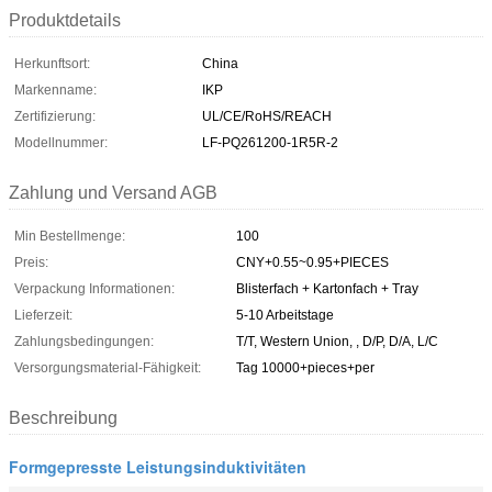
Produktdetails
Herkunftsort:
China
Markenname:
IKP
Zertifizierung:
UL/CE/RoHS/REACH
Modellnummer:
LF-PQ261200-1R5R-2
Zahlung und Versand AGB
Min Bestellmenge:
100
Preis:
CNY+0.55~0.95+PIECES
Verpackung Informationen:
Blisterfach + Kartonfach + Tray
Lieferzeit:
5-10 Arbeitstage
Zahlungsbedingungen:
T/T, Western Union, , D/P, D/A, L/C
Versorgungsmaterial-Fähigkeit:
Tag 10000+pieces+per
Beschreibung
Formgepresste Leistungsinduktivitäten