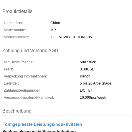
Produktdetails
Herkunftsort:
China
Markenname:
IKP
Modellnummer:
IF-FLAT-WIRE-CHOKE-05
Zahlung und Versand AGB
Min Bestellmenge:
500 Stück
Preis:
3.88USD
Verpackung Informationen:
Karton
Lieferzeit:
5 bis 20 Arbeitstage
Zahlungsbedingungen:
L/C, T/T
Versorgungsmaterial-Fähigkeit:
10,000pcs/week
Beschreibung
Formgepresste Leistungsinduktivitäten
Schlüsselmerkmale/Besonderheiten: