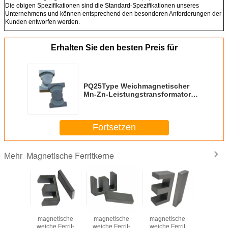
Die obigen Spezifikationen sind die Standard-Spezifikationen unseres
Unternehmens und können entsprechend den besonderen Anforderungen der
Kunden entworfen werden.
Erhalten Sie den besten Preis für
PQ25Type Weichmagnetischer
Mn-Zn-Leistungstransformator
Ferritkern
Fortsetzen
Magnetische Ferritkerne
Mehr
magnet
Mn-Zn
Mn-Zn
Mn-Zn
Dauerm
rit Kern
magnetische
magnetische
magnetische
Weichferr
rik
weiche Ferrit-
weiche Ferrit-
weiche Ferrit
Fabr