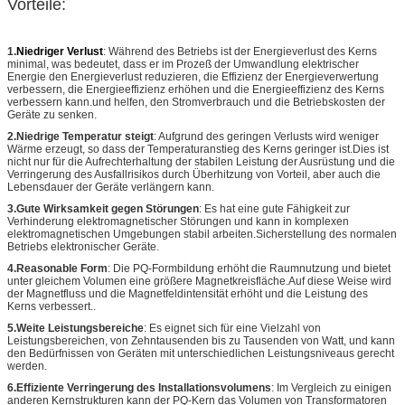
Vorteile:
1.
Niedriger Verlust
: Während des Betriebs ist der Energieverlust des Kerns
minimal, was bedeutet, dass er im Prozeß der Umwandlung elektrischer
Energie den Energieverlust reduzieren, die Effizienz der Energieverwertung
verbessern, die Energieeffizienz erhöhen und die Energieeffizienz des Kerns
verbessern kann.und helfen, den Stromverbrauch und die Betriebskosten der
Geräte zu senken.
2.Niedrige Temperatur steigt
: Aufgrund des geringen Verlusts wird weniger
Wärme erzeugt, so dass der Temperaturanstieg des Kerns geringer ist.Dies ist
nicht nur für die Aufrechterhaltung der stabilen Leistung der Ausrüstung und die
Verringerung des Ausfallrisikos durch Überhitzung von Vorteil, aber auch die
Lebensdauer der Geräte verlängern kann.
3.Gute Wirksamkeit gegen Störungen
: Es hat eine gute Fähigkeit zur
Verhinderung elektromagnetischer Störungen und kann in komplexen
elektromagnetischen Umgebungen stabil arbeiten.Sicherstellung des normalen
Betriebs elektronischer Geräte.
4.Reasonable Form
: Die PQ-Formbildung erhöht die Raumnutzung und bietet
unter gleichem Volumen eine größere Magnetkreisfläche.Auf diese Weise wird
der Magnetfluss und die Magnetfeldintensität erhöht und die Leistung des
Kerns verbessert..
5.Weite Leistungsbereiche
: Es eignet sich für eine Vielzahl von
Leistungsbereichen, von Zehntausenden bis zu Tausenden von Watt, und kann
den Bedürfnissen von Geräten mit unterschiedlichen Leistungsniveaus gerecht
werden.
6.Effiziente Verringerung des Installationsvolumens
: Im Vergleich zu einigen
anderen Kernstrukturen kann der PQ-Kern das Volumen von Transformatoren