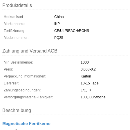
Produktdetails
Herkunftsort:
China
Markenname:
IKP
Zertifizierung:
CE/UL/REACH/ROHS
Modellnummer:
PQ25
Zahlung und Versand AGB
Min Bestellmenge:
1000
Preis:
0.008-0.2
Verpackung Informationen:
Karton
Lieferzeit:
10-15 Tage
Zahlungsbedingungen:
L/C, T/T
Versorgungsmaterial-Fähigkeit:
100,000/Woche
Beschreibung
Magnetische Ferritkerne