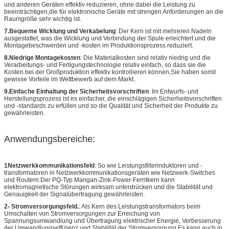
und anderen Geräten effektiv reduzieren, ohne dabei die Leistung zu
beeinträchtigen,die für elektronische Geräte mit strengen Anforderungen an die
Raumgröße sehr wichtig ist.
7.Bequeme Wicklung und Verkabelung
: Der Kern ist mit mehreren Nadeln
ausgestattet, was die Wicklung und Verbindung der Spule erleichtert und die
Montagebeschwerden und -kosten im Produktionsprozess reduziert.
8.Niedrige Montagekosten
: Die Materialkosten sind relativ niedrig und die
Verarbeitungs- und Fertigungstechnologie relativ einfach, so dass sie die
Kosten bei der Großproduktion effektiv kontrollieren können,Sie haben somit
gewisse Vorteile im Wettbewerb auf dem Markt..
9.Einfache Einhaltung der Sicherheitsvorschriften
: Im Entwurfs- und
Herstellungsprozess ist es einfacher, die einschlägigen Sicherheitsvorschriften
und -standards zu erfüllen und so die Qualität und Sicherheit der Produkte zu
gewährleisten.
Anwendungsbereiche:
1Netzwerkkommunikationsfeld
: So wie Leistungsfilterinduktoren und -
transformatoren in Netzwerkkommunikationsgeräten wie Netzwerk-Switches
und Routern.Der PQ-Typ Mangan-Zink-Power-Ferritkern kann
elektromagnetische Störungen wirksam unterdrücken und die Stabilität und
Genauigkeit der Signalübertragung gewährleisten.
2- Stromversorgungsfeld.
: Als Kern des Leistungstransformators beim
Umschalten von Stromversorgungen zur Erreichung von
Spannungsumwandlung und Übertragung elektrischer Energie, Verbesserung
der Umwandlungseffizienz und Stabilität der Stromversorgung.Es kann auch in