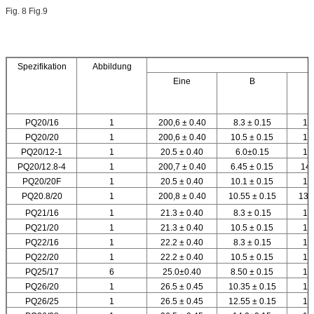
Fig. 8 Fig.9
Spezifikation
Abbildung
Eine
B
PQ20/16
1
200,6 ± 0.40
8.3 ± 0.15
14
PQ20/20
1
200,6 ± 0.40
10.5 ± 0.15
14
PQ20/12-1
1
20.5 ± 0.40
6.0±0.15
14
PQ20/12.8-4
1
200,7 ± 0.40
6.45 ± 0.15
14.
PQ20/20F
1
20.5 ± 0.40
10.1 ± 0.15
14
PQ20.8/20
1
200,8 ± 0.40
10.55 ± 0.15
130
PQ21/16
1
21.3 ± 0.40
8.3 ± 0.15
14
PQ21/20
1
21.3 ± 0.40
10.5 ± 0.15
14
PQ22/16
1
22.2 ± 0.40
8.3 ± 0.15
14
PQ22/20
1
22.2 ± 0.40
10.5 ± 0.15
14
PQ25/17
6
25.0±0.40
8.50 ± 0.15
18
PQ26/20
1
26.5 ± 0.45
10.35 ± 0.15
19
PQ26/25
1
26.5 ± 0.45
12.55 ± 0.15
19