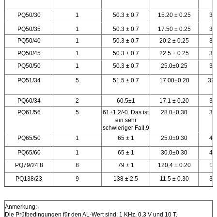
PQ50/30
1
50.3 ± 0.7
15.20 ± 0.25
32
PQ50/35
1
50.3 ± 0.7
17.50 ± 0.25
32
PQ50/40
1
50.3 ± 0.7
20.2 ± 0.25
32
PQ50/45
1
50.3 ± 0.7
22.5 ± 0.25
32
PQ50/50
1
50.3 ± 0.7
25.0±0.25
32
PQ51/34
5
51.5 ± 0.7
17.00±0.20
32.
PQ60/34
2
60.5±1
17.1 ± 0.20
38
PQ61/56
5
61+1,2/-0. Das ist
28.0±0.30
30
ein sehr
schwieriger Fall.9
PQ65/50
1
65 ± 1
25.0±0.30
40
PQ65/60
1
65 ± 1
30.0±0.30
40
PQ79/24.8
8
79 ± 1
120,4 ± 0.20
18
PQ138/23
9
138 ± 2.5
11.5 ± 0.30
32
Anmerkung:
Die Prüfbedingungen für den AL-Wert sind: 1 KHz, 0,3 V und 10 T.