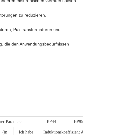
nderen elektronischen Geräten spielen
Störungen zu reduzieren.
atoren, Pulstransformatoren und
ung, die den Anwendungsbedürfnissen
er Parameter
BP44
BP95
Gewicht
(Gramm/Paar)
(in
Ich habe
Induktionskoeffizient AL