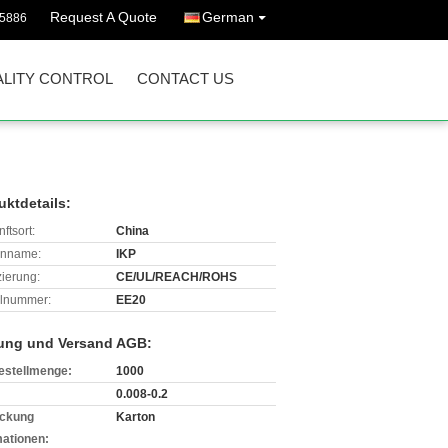
Request A Quote
German
45886
LITY CONTROL
CONTACT US
uktdetails:
ftsort:
China
enname:
IKP
izierung:
CE/UL/REACH/ROHS
lnummer:
EE20
ung und Versand AGB:
estellmenge:
1000
0.008-0.2
ckung
Karton
mationen: