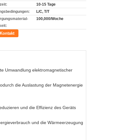
zeit:
10-15 Tage
ngsbedingungen:
L/C, T/T
rgungsmaterial-
100,000/Woche
eit:
Kontakt
ente Umwandlung elektromagnetischer
wodurch die Auslastung der Magnetenergie
duzieren und die Effizienz des Geräts
n Energieverbrauch und die Wärmeerzeugung