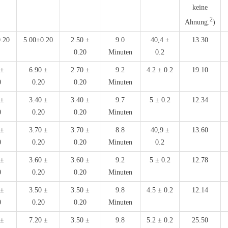
keine
2
Ahnung.
)
.20
5.00±0.20
2.50 ±
9.0
40,4 ±
13.30
0.20
Minuten
0.2
 ±
6.90 ±
2.70 ±
9.2
4.2 ± 0.2
19.10
0
0.20
0.20
Minuten
 ±
3.40 ±
3.40 ±
9.7
5 ± 0.2
12.34
0
0.20
0.20
Minuten
 ±
3.70 ±
3.70 ±
8.8
40,9 ±
13.60
0
0.20
0.20
Minuten
0.2
 ±
3.60 ±
3.60 ±
9.2
5 ± 0.2
12.78
0
0.20
0.20
Minuten
 ±
3.50 ±
3.50 ±
9.8
4.5 ± 0.2
12.14
0
0.20
0.20
Minuten
 ±
7.20 ±
3.50 ±
9.8
5.2 ± 0.2
25.50