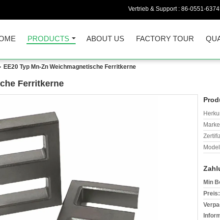
Vertrieb & Support :
86-0551-637
OME
PRODUCTS
ABOUT US
FACTORY TOUR
QUA
EE20 Typ Mn-Zn Weichmagnetische Ferritkerne
he Ferritkerne
Prod
Herkun
Mark
Zertif
Model
Zahl
Min B
Preis:
Verpa
Infor