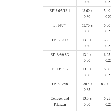
0.30
0.2
EF13.6/5/12-1
13.60 ±
5.40
0.30
0.2
EF14/7/4
13.70 ±
6.80
0.30
0.2
EE13/6/6D
13.1 ±
6.25
0.30
0.2
EE13/6/9.8D
13.1 ±
6.25
0.30
0.2
EE13/7/6B
13.1 ±
6.80
0.30
0.2
EE13.4/6/6
130,4 ±
6.2 ± 
0.35
Geflügel und
13.5 ±
6.25
Pflanzen
0.30
0.2