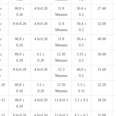
 ±
60,8 ±
4.0±0.20
11.8
50,4 ±
27.40
0
0.20
Minuten
0.2
 ±
8.0±0.20
4.0±0.20
11.8
50,4 ±
32.00
0
Minuten
0.2
 ±
90,8 ±
4.0±0.20
11.8
50,4 ±
40.00
0
0.20
Minuten
0.2
 ±
80,9 ±
4.2 ±
12.50
3.55 ±
36.00
0
0.20
0.20
Minuten
0.2
 ±
8.0±0.20
4.0±0.20
12.3
40,9 ±
31.60
0
Minuten
0.2
0.20
60,8 ±
3.2 ±
12.50
5.5 ±
22.20
0.20
0.20
Minuten
0.15
0.15
40,8 ±
4.0±0.20
12.0±0.3
5.2 ± 0.2
18.50
0.20
0.15
8.0±0.20
4.0±0.20
12.0±0.3
4.5 ± 0.2
32.00