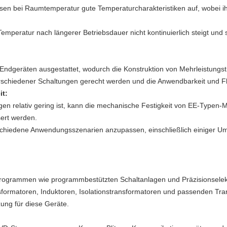
en bei Raumtemperatur gute Temperaturcharakteristiken auf, wobei ihr
Temperatur nach längerer Betriebsdauer nicht kontinuierlich steigt und s
Endgeräten ausgestattet, wodurch die Konstruktion von Mehrleistungstr
chiedener Schaltungen gerecht werden und die Anwendbarkeit und Flex
it:
gen relativ gering ist, kann die mechanische Festigkeit von EE-Typen-
ert werden.
rschiedene Anwendungsszenarien anzupassen, einschließlich einiger 
ogrammen wie programmbestützten Schaltanlagen und Präzisionselektr
nsformatoren, Induktoren, Isolationstransformatoren und passenden Tran
ung für diese Geräte.