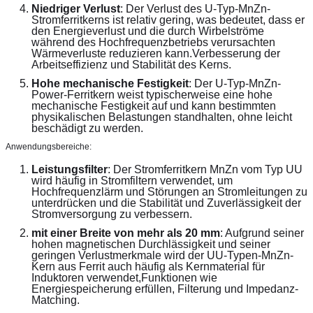
Niedriger Verlust
: Der Verlust des U-Typ-MnZn-
Stromferritkerns ist relativ gering, was bedeutet, dass er 
den Energieverlust und die durch Wirbelströme 
während des Hochfrequenzbetriebs verursachten 
Wärmeverluste reduzieren kann.Verbesserung der 
Arbeitseffizienz und Stabilität des Kerns.
Hohe mechanische Festigkeit
: Der U-Typ-MnZn-
Power-Ferritkern weist typischerweise eine hohe 
mechanische Festigkeit auf und kann bestimmten 
physikalischen Belastungen standhalten, ohne leicht 
beschädigt zu werden.
Anwendungsbereiche:
Leistungsfilter
: Der Stromferritkern MnZn vom Typ UU 
wird häufig in Stromfiltern verwendet, um 
Hochfrequenzlärm und Störungen an Stromleitungen zu 
unterdrücken und die Stabilität und Zuverlässigkeit der 
Stromversorgung zu verbessern.
mit einer Breite von mehr als 20 mm
: Aufgrund seiner 
hohen magnetischen Durchlässigkeit und seiner 
geringen Verlustmerkmale wird der UU-Typen-MnZn-
Kern aus Ferrit auch häufig als Kernmaterial für 
Induktoren verwendet,Funktionen wie 
Energiespeicherung erfüllen, Filterung und Impedanz-
Matching.