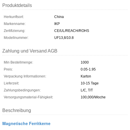
Produktdetails
Herkunftsort:
China
Markenname:
IKP
Zertifizierung:
CE/UL/REACH/ROHS
Modellnummer:
UF13,8/10.8
Zahlung und Versand AGB
Min Bestellmenge:
1000
Preis:
0.05-1.95
Verpackung Informationen:
Karton
Lieferzeit:
10-15 Tage
Zahlungsbedingungen:
L/C, T/T
Versorgungsmaterial-Fähigkeit:
100,000/Woche
Beschreibung
Magnetische Ferritkerne