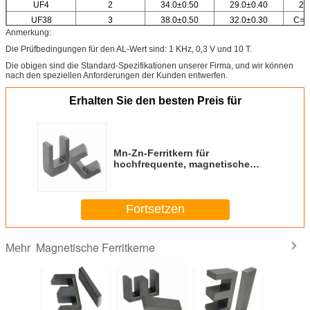
UF4
2
34.0±0.50
29.0±0.40
20
UF38
3
38.0±0.50
32.0±0.30
C=2
C1=1
Anmerkung:
Die Prüfbedingungen für den AL-Wert sind: 1 KHz, 0,3 V und 10 T.
Die obigen sind die Standard-Spezifikationen unserer Firma, und wir können
nach den speziellen Anforderungen der Kunden entwerfen.
Erhalten Sie den besten Preis für
Mn-Zn-Ferritkern für
hochfrequente, magnetische
UF13.8/10.8 Transformatorkernen
Fortsetzen
Magnetische Ferritkerne
Mehr