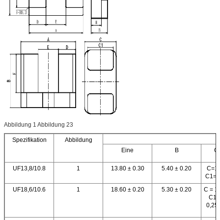
Abbildung 1 Abbildung 23
Spezifikation
Abbildung
Eine
B
C
UF13,8/10.8
1
13.80 ± 0.30
5.40 ± 0.20
C=13
C1=1
UF18,6/10.6
1
18.60 ± 0.20
5.30 ± 0.20
C = 1
C1 =
0,25