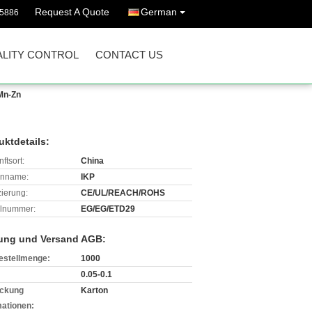
Request A Quote
German
45886
LITY CONTROL
CONTACT US
Mn-Zn
uktdetails:
ftsort:
China
enname:
IKP
izierung:
CE/UL/REACH/ROHS
lnummer:
EG/EG/ETD29
ung und Versand AGB:
estellmenge:
1000
0.05-0.1
ckung
Karton
mationen: