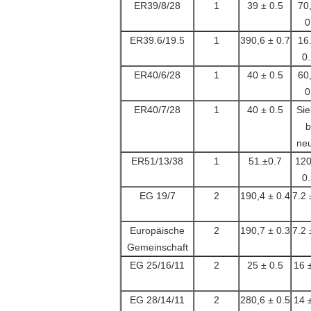
ER39/8/28
1
39 ± 0.5
70
0
ER39.6/19.5
1
390,6 ± 0.7
16
0
ER40/6/28
1
40 ± 0.5
60
0
ER40/7/28
1
40 ± 0.5
Si
b
ne
ER51/13/38
1
51.±0.7
120
0
EG 19/7
2
190,4 ± 0.4
7.2 
Europäische
2
190,7 ± 0.3
7.2 
Gemeinschaft
EG 25/16/11
2
25 ± 0.5
16 
EG 28/14/11
2
280,6 ± 0.5
14 