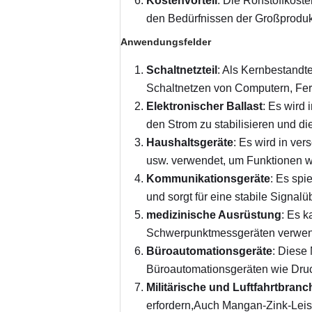
Kostenvorteil
: Die Rohstoffkoste
den Bedürfnissen der Großproduk
Anwendungsfelder
Schaltnetzteil
: Als Kernbestandt
Schaltnetzen von Computern, Fer
Elektronischer Ballast
: Es wird
den Strom zu stabilisieren und di
Haushaltsgeräte
: Es wird in ve
usw. verwendet, um Funktionen w
Kommunikationsgeräte
: Es spi
und sorgt für eine stabile Signa
medizinische Ausrüstung
: Es k
Schwerpunktmessgeräten verwende
Büroautomationsgeräte
: Diese
Büroautomationsgeräten wie Dru
Militärische und Luftfahrtbranc
erfordern,Auch Mangan-Zink-Leis