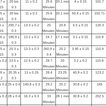
,7 ±
20 bis
11 ± 0.2
25.6
20.1 min
4 ± 0.15
101.7
.15
0.3
Minuten
15 ±
20 bis
11 ± 0.2
25.6
20.1 min
50,4 ± 0.15
102.71
.15
0.3
Minuten
5 ±
200,7 ±
13.3 ± 0.2
25
20.8
6.5 ± 0.15
126.3
.15
0.3
Minuten.
Minuten
,6 ±
190,9 ±
13.2 ± 0.2
24.7
17.1 min
3.1 ± 0.15
115.8
.15
0.3
Minuten
25 ±
20.3 ±
13.3 ± 0.3
260,9 ±
20.2
3.95 ± 0.15
110.9
.15
0.3
0.4
Minuten
± 0.2
23.5 ±
12.5 ± 0.2
28.7
20
3.2 ± 0.2
110.8
0.3
Minuten
Minuten.
,8 ±
20.35 ±
13 ± 0.25
28.4
23.25
40,9 ± 0.2
123.2
.2
0.3
Minuten
Minuten
± 0.2
25 ± 0.4
140,8 ± 0.3
29.2
25.2
30,8 ± 0.2
165
Minuten
Minuten
± 0.2
28 ± 0.4
16.3 ± 0.3
33
28.1 min
30,8 ± 0.2
202.5
Minuten