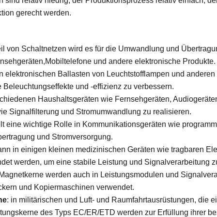
n sind relativ niedrig, der Produktionsprozess relativ einfach, d
tion gerecht werden.
eil von Schaltnetzen wird es für die Umwandlung und Übertragun
nsehgeräten,Mobiltelefone und andere elektronische Produkte.
 in elektronischen Ballasten von Leuchtstofflampen und anderen
e Beleuchtungseffekte und -effizienz zu verbessern.
rschiedenen Haushaltsgeräten wie Fernsehgeräten, Audiogerät
ie Signalfilterung und Stromumwandlung zu realisieren.
elt eine wichtige Rolle in Kommunikationsgeräten wie programm
lübertragung und Stromversorgung.
ann in einigen kleinen medizinischen Geräten wie tragbaren El
t werden, um eine stabile Leistung und Signalverarbeitung z
 Magnetkerne werden auch in Leistungsmodulen und Signalverar
ckern und Kopiermaschinen verwendet.
he
: in militärischen und Luft- und Raumfahrtausrüstungen, die ei
tungskerne des Typs EC/ER/ETD werden zur Erfüllung ihrer be