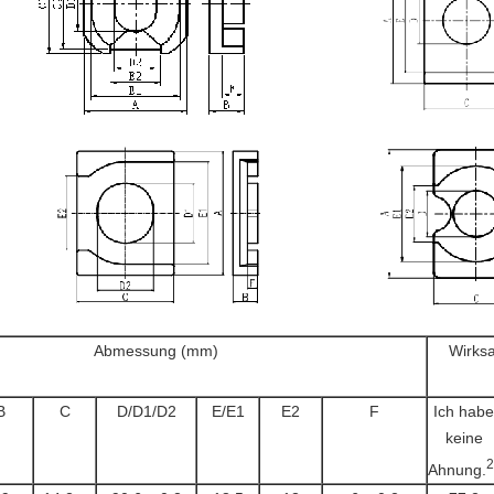
Abmessung (mm)
Wirks
B
C
D/D1/D2
E/E1
E2
F
Ich habe
keine
2
Ahnung.