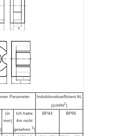
amer Parameter
Induktionskoeffizient AL
Gewicht
(Gramm/Paar)
2
((nH/N
)
(in
Ich habe
BP44
BP95
mm)
ihn nicht
3
)
gesehen.
)