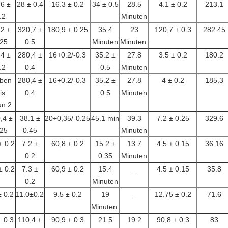
,6 ±
28 ± 0.4
16.3 ± 0.2
34 ± 0.5
28.5
4.1 ± 0.2
213.1
.2
Minuten
.2 ±
320,7 ±
180,9 ± 0.25
35.4
23
120,7 ± 0.3
282.45
.25
0.5
Minuten
Minuten.
,4 ±
280,4 ±
16+0.2/-0.3
35.2 ±
27.8
3.5 ± 0.2
180.2
.2
0.4
0.5
Minuten
eben
280,4 ±
16+0.2/-0.3
35.2 ±
27.8
4 ± 0.2
185.3
is
0.4
0.5
Minuten
un.2
,4 ±
38.1 ±
20+0,35/-0.25
45.1 min
39.3
7.2 ± 0.25
329.6
.25
0.45
Minuten
± 0.2
7.2 ±
60,8 ± 0.2
15.2 ±
13.7
4.5 ± 0.15
36.16
0.2
0.35
Minuten
± 0.2
7.3 ±
60,9 ± 0.2
15.4
_
4.5 ± 0.15
35.8
0.2
Minuten
± 0.2
11.0±0.2
9.5 ± 0.2
19
_
12.75 ± 0.2
71.6
Minuten.
± 0.3
110,4 ±
90,9 ± 0.3
21.5
19.2
90,8 ± 0.3
83