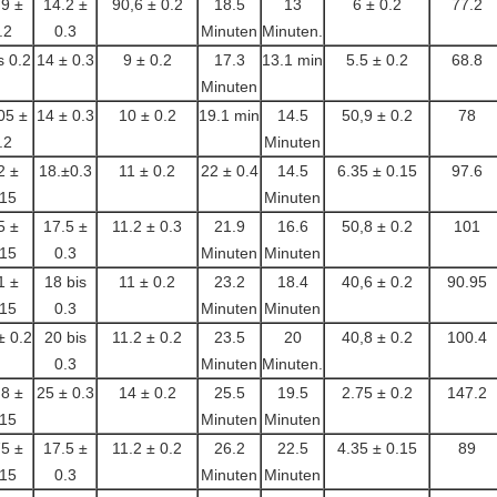
,9 ±
14.2 ±
90,6 ± 0.2
18.5
13
6 ± 0.2
77.2
.2
0.3
Minuten
Minuten.
s 0.2
14 ± 0.3
9 ± 0.2
17.3
13.1 min
5.5 ± 0.2
68.8
Minuten
05 ±
14 ± 0.3
10 ± 0.2
19.1 min
14.5
50,9 ± 0.2
78
.2
Minuten
2 ±
18.±0.3
11 ± 0.2
22 ± 0.4
14.5
6.35 ± 0.15
97.6
.15
Minuten
5 ±
17.5 ±
11.2 ± 0.3
21.9
16.6
50,8 ± 0.2
101
.15
0.3
Minuten
Minuten
1 ±
18 bis
11 ± 0.2
23.2
18.4
40,6 ± 0.2
90.95
.15
0.3
Minuten
Minuten
± 0.2
20 bis
11.2 ± 0.2
23.5
20
40,8 ± 0.2
100.4
0.3
Minuten
Minuten.
,8 ±
25 ± 0.3
14 ± 0.2
25.5
19.5
2.75 ± 0.2
147.2
.15
Minuten
Minuten
75 ±
17.5 ±
11.2 ± 0.2
26.2
22.5
4.35 ± 0.15
89
.15
0.3
Minuten
Minuten