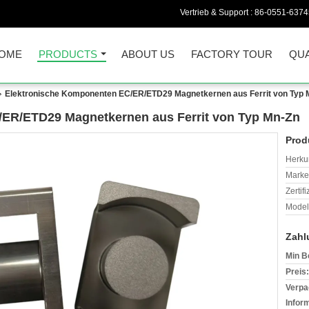
Vertrieb & Support :
86-0551-637
OME
PRODUCTS
ABOUT US
FACTORY TOUR
QUA
Elektronische Komponenten EC/ER/ETD29 Magnetkernen aus Ferrit von Typ 
ER/ETD29 Magnetkernen aus Ferrit von Typ Mn-Zn
Prod
Herkun
Mark
Zertif
Model
Zahl
Min B
Preis:
Verpa
Infor