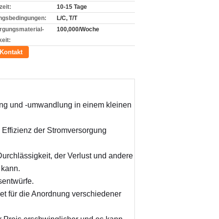
zeit:
10-15 Tage
ngsbedingungen:
L/C, T/T
rgungsmaterial-
100,000/Woche
eit:
Kontakt
ung und -umwandlung in einem kleinen 
 Effizienz der Stromversorgung 
rchlässigkeit, der Verlust und andere 
 kann.
sentwürfe.
et für die Anordnung verschiedener 