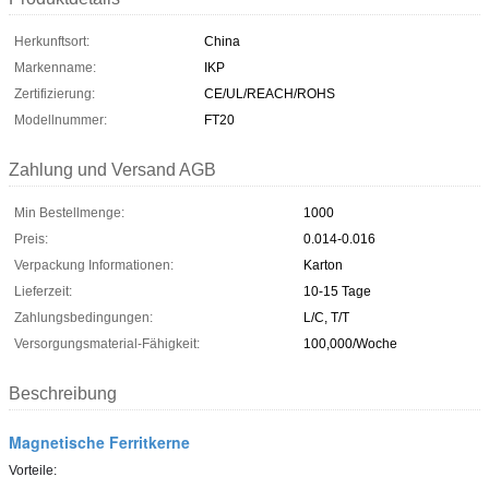
Herkunftsort:
China
Markenname:
IKP
Zertifizierung:
CE/UL/REACH/ROHS
Modellnummer:
FT20
Zahlung und Versand AGB
Min Bestellmenge:
1000
Preis:
0.014-0.016
Verpackung Informationen:
Karton
Lieferzeit:
10-15 Tage
Zahlungsbedingungen:
L/C, T/T
Versorgungsmaterial-Fähigkeit:
100,000/Woche
Beschreibung
Magnetische Ferritkerne
Vorteile: