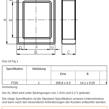
Das ist Fig.1
Spezifikation
Abbildung
Eine
B
FT20
1
200,6 ± 0.3
14.1 ± 0.25
40
Anmerkung:
Der AL-Wert wird unter Bedingungen von 1 KHz und 0,3 V getestet.
Die obige Spezifikation ist die Standard-Spezifikation unseres Unternehmens
und kann nach den besonderen Anforderungen der Kunden entworfen werden.