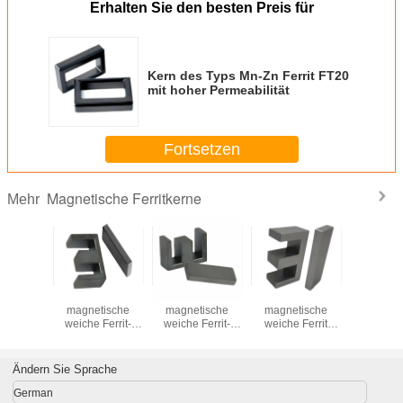
Erhalten Sie den besten Preis für
Kern des Typs Mn-Zn Ferrit FT20
mit hoher Permeabilität
Fortsetzen
Magnetische Ferritkerne
Mehr
magnet
Mn-Zn
Mn-Zn
Mn-Zn
Dauerm
rit Kern
magnetische
magnetische
magnetische
Weichferr
rik
weiche Ferrit-
weiche Ferrit-
weiche Ferrit
Fabr
ieferung
EI40-Kern für
EI33-Kern für
EI28,5 Kern für
Direktlie
PC40
Transformator
Transformator
Transformator
RM9 P
Ändern Sie Sprache
German