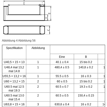
Abbildung 4 Abbildung 56
Spezifikation
Abbildung
Eine
B
U40,5 × 15 × 13
1
40.1 ± 0.4
15 bis 0.2
1
U48,4 mal 13,2
1
480,4 ± 0.5
140,8 ± 0.2
13
mal 14.8
U55,5 × 13,2 × 16
1
55.5 ± 0.5
16 ± 0.3
13
U60 × 13,2 × 15
2
60 ± 0.5
15 bis 0.2
13
U60.5 mal 12.5
2
60.5 ± 0.7
19.3 ± 0.2
12
mal 19.3
U60.5 mal 13.0
2
60.5 ± 0.5
150,4 ± 0.15
1
mal 15.4
U63,8 × 15 × 16
3
630,6 ± 0.4
16 ± 0.2
140