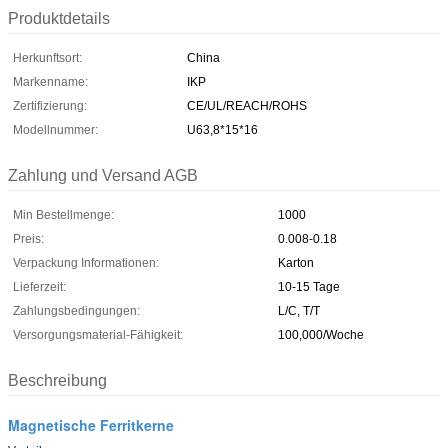
Produktdetails
Herkunftsort:
China
Markenname:
IKP
Zertifizierung:
CE/UL/REACH/ROHS
Modellnummer:
U63,8*15*16
Zahlung und Versand AGB
Min Bestellmenge:
1000
Preis:
0.008-0.18
Verpackung Informationen:
Karton
Lieferzeit:
10-15 Tage
Zahlungsbedingungen:
L/C, T/T
Versorgungsmaterial-Fähigkeit:
100,000/Woche
Beschreibung
Magnetische Ferritkerne