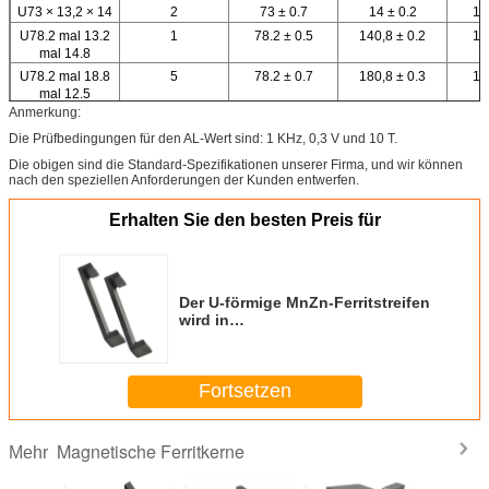
U73 × 13,2 × 14
2
73 ± 0.7
14 ± 0.2
13
U78.2 mal 13.2
1
78.2 ± 0.5
140,8 ± 0.2
13
mal 14.8
U78.2 mal 18.8
5
78.2 ± 0.7
180,8 ± 0.3
12
mal 12.5
Anmerkung:
U78 mal 9,0 mal
1
78 ± 0.7
9 ± 0.3
18
18.0
Die Prüfbedingungen für den AL-Wert sind: 1 KHz, 0,3 V und 10 T.
U78,3 × 24 × 14
6
78.3 ± 0.4
24 ± 0.3
1
Die obigen sind die Standard-Spezifikationen unserer Firma, und wir können
nach den speziellen Anforderungen der Kunden entwerfen.
U79.1 mal 16.0
4
79.1 ± 0.6
16 ± 0.2
mal 4.5
Erhalten Sie den besten Preis für
U92*22*10
1
92 ± 1
22 ± 0.3
1
Der U-förmige MnZn-Ferritstreifen
wird in
Schaltstromtransformatoren
U63.8*15*16 verwendet
Fortsetzen
Magnetische Ferritkerne
Mehr