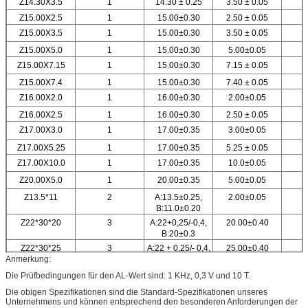
Z14.30X3.5
1
14.30 ± 0.25
3.50 ± 0.05
Z15.00X2.5
1
15.00±0.30
2.50 ± 0.05
Z15.00X3.5
1
15.00±0.30
3.50 ± 0.05
Z15.00X5.0
1
15.00±0.30
5.00±0.05
Z15.00X7.15
1
15.00±0.30
7.15 ± 0.05
Z15.00X7.4
1
15.00±0.30
7.40 ± 0.05
Z16.00X2.0
1
16.00±0.30
2.00±0.05
Z16.00X2.5
1
16.00±0.30
2.50 ± 0.05
Z17.00X3.0
1
17.00±0.35
3.00±0.05
Z17.00X5.25
1
17.00±0.35
5.25 ± 0.05
Z17.00X10.0
1
17.00±0.35
10.0±0.05
Z20.00X5.0
1
20.00±0.35
5.00±0.05
Z13.5*11
2
A:13.5±0.25,
2.00±0.05
B:11.0±0.20
Z22*30*20
3
A:22+0,25/-0,4,
20.00±0.40
B:20±0.3
Z22*30*25
3
A:22 + 0,25/- 0,4,
25.00±0.40
Anmerkung:
B:20.0±0.3
Z32.0X17.0X5.0
4
A: 32 ± 0,5, B: 17
5.60 ± 0.10
Die Prüfbedingungen für den AL-Wert sind: 1 KHz, 0,3 V und 10 T.
± 0.2
Die obigen Spezifikationen sind die Standard-Spezifikationen unseres
Unternehmens und können entsprechend den besonderen Anforderungen der