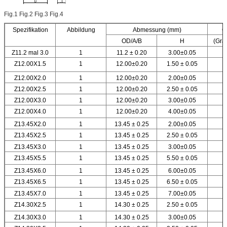
Fig.1 Fig.2 Fig.3 Fig.4
Spezifikation
Abbildung
Abmessung (mm)
G
OD/A/B
H
(Gra
Z11.2 mal 3.0
1
11.2 ± 0.20
3.00±0.05
Z12.00X1.5
1
12.00±0.20
1.50 ± 0.05
Z12.00X2.0
1
12.00±0.20
2.00±0.05
Z12.00X2.5
1
12.00±0.20
2.50 ± 0.05
Z12.00X3.0
1
12.00±0.20
3.00±0.05
Z12.00X4.0
1
12.00±0.20
4.00±0.05
Z13.45X2.0
1
13.45 ± 0.25
2.00±0.05
Z13.45X2.5
1
13.45 ± 0.25
2.50 ± 0.05
Z13.45X3.0
1
13.45 ± 0.25
3.00±0.05
Z13.45X5.5
1
13.45 ± 0.25
5.50 ± 0.05
Z13.45X6.0
1
13.45 ± 0.25
6.00±0.05
Z13.45X6.5
1
13.45 ± 0.25
6.50 ± 0.05
Z13.45X7.0
1
13.45 ± 0.25
7.00±0.05
Z14.30X2.5
1
14.30 ± 0.25
2.50 ± 0.05
Z14.30X3.0
1
14.30 ± 0.25
3.00±0.05