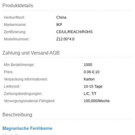
Produktdetails
Herkunftsort:
China
Markenname:
IKP
Zertifizierung:
CE/UL/REACH/ROHS
Modellnummer:
Z12.00*4.0
Zahlung und Versand AGB
Min Bestellmenge:
1000
Preis:
0.06-0.10
Verpackung Informationen:
Karton
Lieferzeit:
10-15 Tage
Zahlungsbedingungen:
L/C, T/T
Versorgungsmaterial-Fähigkeit:
100,000/Woche
Beschreibung
Magnetische Ferritkerne