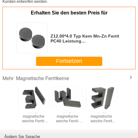
Kunden entworfen werden.
Erhalten Sie den besten Preis für
Z12.00*4.0 Typ Kern Mn-Zn Ferrit
PC40 Leistung
Weichmagnetischer Ferritkern
Fortsetzen
Magnetische Ferritkerne
Mehr
magnet
Mn-Zn
Mn-Zn
Mn-Zn
Dauerm
rit Kern
magnetische
magnetische
magnetische
Weichferr
rik
weiche Ferrit-
weiche Ferrit-
weiche Ferrit
Fabr
ieferung
EI40-Kern für
EI33-Kern für
EI28,5 Kern für
Direktlie
PC40
Transformator
Transformator
Transformator
RM9 P
Ändern Sie Sprache