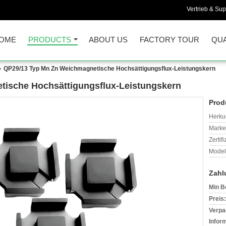
Vertrieb & Sup
OME
PRODUCTS
ABOUT US
FACTORY TOUR
QUA
QP29/13 Typ Mn Zn Weichmagnetische Hochsättigungsflux-Leistungskern
ische Hochsättigungsflux-Leistungskern
Prod
Herkun
Mark
Zertif
Model
Zahl
Min B
Preis:
Verpa
Infor