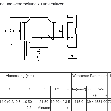
ung und -verarbeitung zu unterstützen.
Abmessung (mm)
Wirksamer Parameter
C
D
E1
E2
F
Ae(mm2)
(in
We
mm)
((mm3)
14.0+0.2/-0.3
10.50 ±
21.50
19.20ref
3.5
115.0
39.4
4531.00
7
0.2
Minuten
±