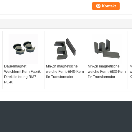
Dauermagnet
Mn-Zn magnetische
Mn-Zn magnetische
M
Weichferrit Kern Fabrik
weiche Ferrit-EI40-Kern
weiche Ferrit-EI33-Kern
w
Direktlieferung RM7
für Transformator
für Transformator
K
PC40