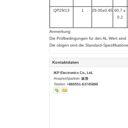
QP29/13
1
29.00±0.45
60,7 ±
0.2
Anmerkung:
Die Prüfbedingungen für den AL-Wert sind: 
Die obigen sind die Standard-Spezifikatio
Kontaktdaten
IKP Electronics Co., Ltd.
Ansprechpartner:
纵浩
Telefon:
+860551-63745886