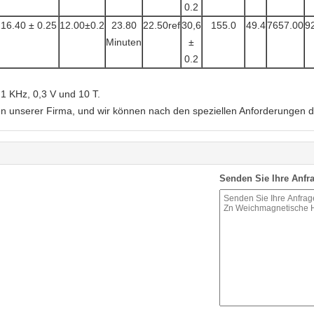
0.2
16.40 ± 0.25
12.00±0.2
23.80
22.50ref
30,6
155.0
49.4
7657.00
9
Minuten
±
0.2
1 KHz, 0,3 V und 10 T.
nen unserer Firma, und wir können nach den speziellen Anforderungen 
Senden Sie Ihre Anfra