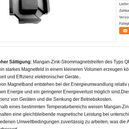
Liefer
Zahlu
Verso
Fähigk
oher Sättigung
: Mangan-Zink-Strommagnetstreifen des Typs QP
in starkes Magnetfeld in einem kleineren Volumen erzeugen könn
it und Effizienz elektronischer Geräte..
t von Magnetband entstehen bei der Energieumwandlung relativ g
chen Energie und ein geringerer Energieverlust möglich sind.Die
zienz von Geräten und die Senkung der Betriebskosten.
rhalb eines bestimmten Temperaturbereichs weisen Mangan-Zink
rhalten eine gleichbleibende magnetische Leistung bei untersch
hiedenen Umweltbedingungen zuverlässig zu arbeiten, was die 