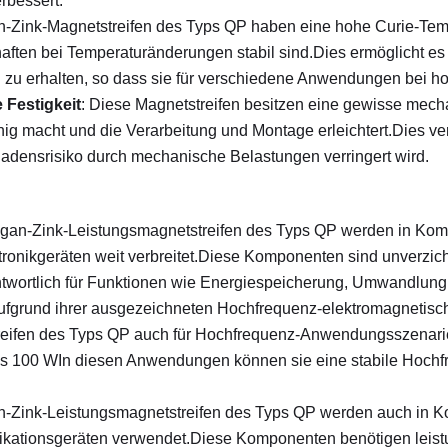
rbessert.
-Zink-Magnetstreifen des Typs QP haben eine hohe Curie-Tempe
ften bei Temperaturänderungen stabil sind.Dies ermöglicht es 
u erhalten, so dass sie für verschiedene Anwendungen bei ho
 Festigkeit
: Diese Magnetstreifen besitzen eine gewisse mecha
g macht und die Verarbeitung und Montage erleichtert.Dies verb
adensrisiko durch mechanische Belastungen verringert wird.
gan-Zink-Leistungsmagnetstreifen des Typs QP werden in Kom
ronikgeräten weit verbreitet.Diese Komponenten sind unverzicht
antwortlich für Funktionen wie Energiespeicherung, Umwandlung
Aufgrund ihrer ausgezeichneten Hochfrequenz-elektromagnetisch
ifen des Typs QP auch für Hochfrequenz-Anwendungsszenarien,
ls 100 WIn diesen Anwendungen können sie eine stabile Hochfre
n-Zink-Leistungsmagnetstreifen des Typs QP werden auch in 
ationsgeräten verwendet.Diese Komponenten benötigen leistun