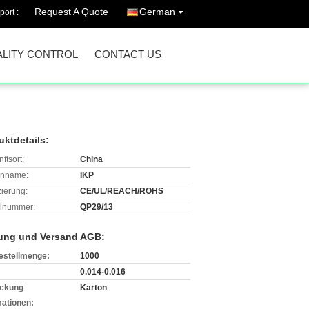
Request A Quote
German
port :
LITY CONTROL
CONTACT US
uktdetails:
ftsort:
China
enname:
IKP
izierung:
CE/UL/REACH/ROHS
lnummer:
QP29/13
ung und Versand AGB:
estellmenge:
1000
0.014-0.016
ckung
Karton
mationen: