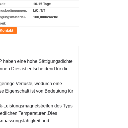
zeit:
10-15 Tage
ngsbedingungen:
L/C, T/T
rgungsmaterial-
100,000/Woche
eit:
Kontakt
 haben eine hohe Sättigungsdichte 
en.Dies ist entscheidend für die 
eringe Verluste, wodurch eine 
se Eigenschaft ist von Bedeutung für 
-Leistungsmagnetstreifen des Typs 
iedlichen Temperaturen.Dies 
Anpassungsfähigkeit und 