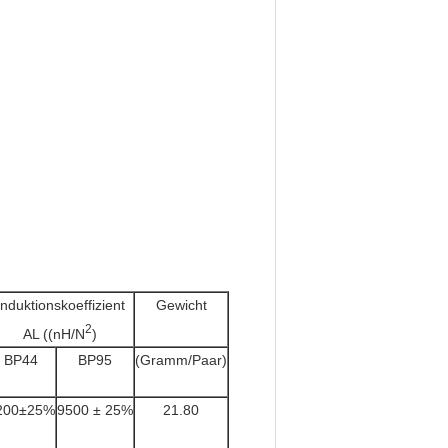
Induktionskoeffizient
Gewicht
2
AL ((nH/N
)
BP44
BP95
(Gramm/Paar)
200±25%
9500 ± 25%
21.80