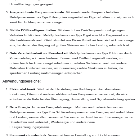
Umweltbedingungen geeignet.
Ausgezeichnete Frequenzmerkmale
: Mit zunehmender Frequenz behalten 
Metallpulverkerne des Typs B ihre guten magnetischen Eigenschaften und eignen sich 
somit für Hochfrequenzanwendungen.
Stabile DC-Bias-Eigenschaften
: Mit einer hohen Curie­Temperatur und geringen 
Verlusten funktionieren Metallpulverkerne des Typs B gut sowohl in Gegenwart von 
Wechselstrom- als auch Gleichstromfeldern.Dieser Vorteil zeichnet sie bei Anwendungen 
aus, bei denen der Umgang mit großen Strömen und hoher Leistung erforderlich ist..
Gute Verarbeitbarkeit und Formbarkeit
: Metallpulverkerne des Typs B können durch 
Pulvermetallurgie in verschiedenen Formen und Größen hergestellt werden, um 
unterschiedliche Anwendungsbedürfnisse zu erfüllen.Sie können auch mit anderen 
Materialien kombiniert werden, um zusammengesetzte Strukturen zu bilden, die 
spezifischen Leistungsanforderungen entsprechen.
Anwendungsbereiche:
Elektroelektronik
: Wird bei der Herstellung von Hochfrequenztransformatoren, 
Induktoren, Filtern und anderen elektronischen Komponenten verwendet, die eine 
entscheidende Rolle bei der Übertragung, Umwandlung und Signalverarbeitung spielen.
Neue Energie
: In neuen Energiefahrzeugen, Motoren und Ladesäulen werden 
Metallpulverkerne des Typs B in Schlüsselkomponenten wie Energiespeicher-Induktoren 
und Leistungsumwandlern verwendet.Sie werden in Umrichter und Steuerungen in der 
Solartechnik weit verbreitet., Windenergie und andere neue 
Energieerzeugungssysteme.
Kommunikationstechnik
: Verwendet bei der Herstellung von Hochfrequenz-