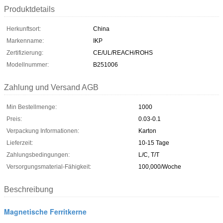
Produktdetails
Herkunftsort:
China
Markenname:
IKP
Zertifizierung:
CE/UL/REACH/ROHS
Modellnummer:
B251006
Zahlung und Versand AGB
Min Bestellmenge:
1000
Preis:
0.03-0.1
Verpackung Informationen:
Karton
Lieferzeit:
10-15 Tage
Zahlungsbedingungen:
L/C, T/T
Versorgungsmaterial-Fähigkeit:
100,000/Woche
Beschreibung
Magnetische Ferritkerne