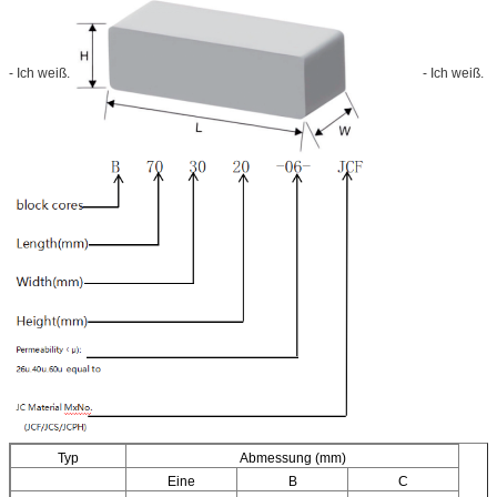
- Ich weiß.
- Ich weiß.
Typ
Abmessung (mm)
Eine
B
C