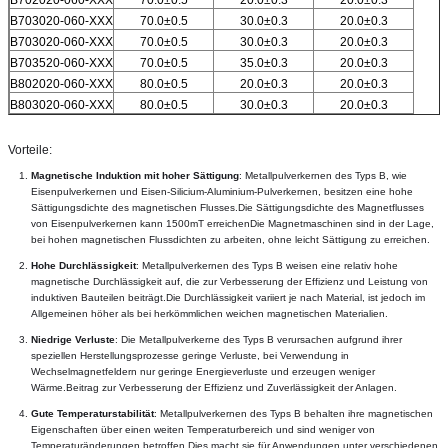
B703020-060-XXX
70.0±0.5
30.0±0.3
20.0±0.3
B703020-060-XXX
70.0±0.5
30.0±0.3
20.0±0.3
B703520-060-XXX
70.0±0.5
35.0±0.3
20.0±0.3
B802020-060-XXX
80.0±0.5
20.0±0.3
20.0±0.3
B803020-060-XXX
80.0±0.5
30.0±0.3
20.0±0.3
Vorteile:
Magnetische Induktion mit hoher Sättigung
: Metallpulverkernen des Typs B, wie 
Eisenpulverkernen und Eisen-Silicium-Aluminium-Pulverkernen, besitzen eine hohe 
Sättigungsdichte des magnetischen Flusses.Die Sättigungsdichte des Magnetflusses 
von Eisenpulverkernen kann 1500mT erreichenDie Magnetmaschinen sind in der Lage, 
bei hohen magnetischen Flussdichten zu arbeiten, ohne leicht Sättigung zu erreichen.
Hohe Durchlässigkeit
: Metallpulverkernen des Typs B weisen eine relativ hohe 
magnetische Durchlässigkeit auf, die zur Verbesserung der Effizienz und Leistung von 
induktiven Bauteilen beiträgt.Die Durchlässigkeit variiert je nach Material, ist jedoch im 
Allgemeinen höher als bei herkömmlichen weichen magnetischen Materialien.
Niedrige Verluste
: Die Metallpulverkerne des Typs B verursachen aufgrund ihrer 
speziellen Herstellungsprozesse geringe Verluste, bei Verwendung in 
Wechselmagnetfeldern nur geringe Energieverluste und erzeugen weniger 
Wärme.Beitrag zur Verbesserung der Effizienz und Zuverlässigkeit der Anlagen.
Gute Temperaturstabilität
: Metallpulverkernen des Typs B behalten ihre magnetischen 
Eigenschaften über einen weiten Temperaturbereich und sind weniger von 
Temperaturänderungen betroffen.Dies macht sie für Anwendungen unter verschiedenen 