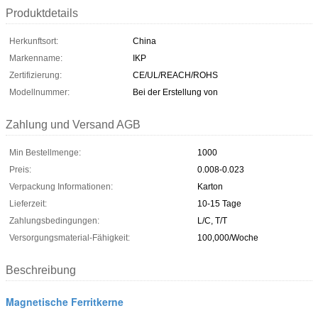
Produktdetails
Herkunftsort:
China
Markenname:
IKP
Zertifizierung:
CE/UL/REACH/ROHS
Modellnummer:
Bei der Erstellung von
Zahlung und Versand AGB
Min Bestellmenge:
1000
Preis:
0.008-0.023
Verpackung Informationen:
Karton
Lieferzeit:
10-15 Tage
Zahlungsbedingungen:
L/C, T/T
Versorgungsmaterial-Fähigkeit:
100,000/Woche
Beschreibung
Magnetische Ferritkerne