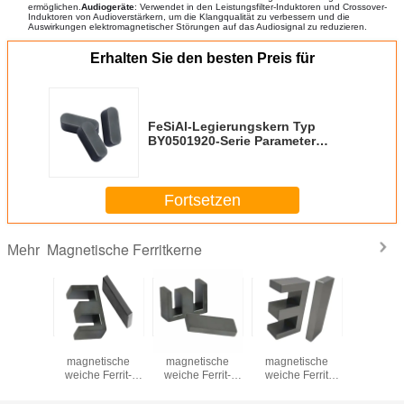
ermöglichen.
Audiogeräte
: Verwendet in den Leistungsfilter-Induktoren und Crossover-
Induktoren von Audioverstärkern, um die Klangqualität zu verbessern und die
Auswirkungen elektromagnetischer Störungen auf das Audiosignal zu reduzieren.
Erhalten Sie den besten Preis für
FeSiAl-Legierungskern Typ
BY0501920-Serie Parameter
Silikonstahltransformatorkern
Fortsetzen
Magnetische Ferritkerne
Mehr
magnet
Mn-Zn
Mn-Zn
Mn-Zn
Dauerm
rit Kern
magnetische
magnetische
magnetische
Weichferr
rik
weiche Ferrit-
weiche Ferrit-
weiche Ferrit
Fabr
ieferung
EI40-Kern für
EI33-Kern für
EI28,5 Kern für
Direktlie
PC40
Transformator
Transformator
Transformator
RM9 P