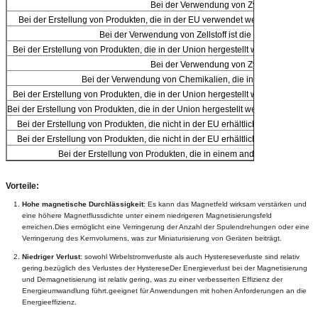
Bei der Verwendung von Zylindersäulen
Bei der Erstellung von Produkten, die in der EU verwendet werden, werden 
Bei der Verwendung von Zellstoff ist die Zellstoffmenge 
Bei der Erstellung von Produkten, die in der Union hergestellt werden, werde
Bei der Verwendung von Zylindersäulen
Bei der Verwendung von Chemikalien, die in der Verpackung 
Bei der Erstellung von Produkten, die in der Union hergestellt werden, werde
Bei der Erstellung von Produkten, die in der Union hergestellt werden, werden di
Bei der Erstellung von Produkten, die nicht in der EU erhältlich sind, werden
Bei der Erstellung von Produkten, die nicht in der EU erhältlich sind, werden
Bei der Erstellung von Produkten, die in einem anderen Mitgliedsta
Vorteile:
Hohe magnetische Durchlässigkeit
: Es kann das Magnetfeld wirksam verstärken und 
eine höhere Magnetflussdichte unter einem niedrigeren Magnetisierungsfeld 
erreichen.Dies ermöglicht eine Verringerung der Anzahl der Spulendrehungen oder eine 
Verringerung des Kernvolumens, was zur Miniaturisierung von Geräten beiträgt.
Niedriger Verlust
: sowohl Wirbelstromverluste als auch Hystereseverluste sind relativ 
gering.bezüglich des Verlustes der HystereseDer Energieverlust bei der Magnetisierung 
und Demagnetisierung ist relativ gering, was zu einer verbesserten Effizienz der 
Energieumwandlung führt.geeignet für Anwendungen mit hohen Anforderungen an die 
Energieeffizienz.