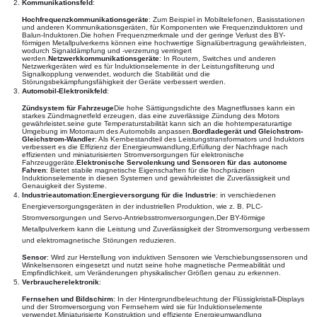
Kommunikationsfeld
:
Hochfrequenzkommunikationsgeräte
: Zum Beispiel in Mobiltelefonen, Basisstationen
und anderen Kommunikationsgeräten, für Komponenten wie Frequenzinduktoren und
Balun-Induktoren.Die hohen Frequenzmerkmale und der geringe Verlust des BY-
förmigen Metallpulverkerns können eine hochwertige Signalübertragung gewährleisten,
wodurch Signaldämpfung und -verzerrung verringert
werden.
Netzwerkkommunikationsgeräte
: In Routern, Switches und anderen
Netzwerkgeräten wird es für Induktionselemente in der Leistungsfilterung und
Signalkopplung verwendet, wodurch die Stabilität und die
Störungsbekämpfungsfähigkeit der Geräte verbessert werden.
Automobil-Elektronikfeld
:
Zündsystem für Fahrzeuge
Die hohe Sättigungsdichte des Magnetflusses kann ein
starkes Zündmagnetfeld erzeugen, das eine zuverlässige Zündung des Motors
gewährleistet.seine gute Temperaturstabilität kann sich an die hohtemperaturartige
Umgebung im Motorraum des Automobils anpassen.
Bordladegerät und Gleichstrom-
Gleichstrom-Wandler
: Als Kernbestandteil des Leistungstransformators und Induktors
verbessert es die Effizienz der Energieumwandlung,Erfüllung der Nachfrage nach
effizienten und miniaturisierten Stromversorgungen für elektronische
Fahrzeuggeräte.
Elektronische Servolenkung und Sensoren für das autonome
Fahren
: Bietet stabile magnetische Eigenschaften für die hochpräzisen
Induktionselemente in diesen Systemen und gewährleistet die Zuverlässigkeit und
Genauigkeit der Systeme.
Industrieautomation
:
Energieversorgung für die Industrie
: in verschiedenen 
Energieversorgungsgeräten in der industriellen Produktion, wie z. B. PLC-
Stromversorgungen und Servo-Antriebsstromversorgungen,Der BY-förmige 
Metallpulverkern kann die Leistung und Zuverlässigkeit der Stromversorgung verbessern 
und elektromagnetische Störungen reduzieren.
Sensor
: Wird zur Herstellung von induktiven Sensoren wie Verschiebungssensoren und
Winkelsensoren eingesetzt und nutzt seine hohe magnetische Permeabilität und
Empfindlichkeit, um Veränderungen physikalischer Größen genau zu erkennen.
Verbraucherelektronik
:
Fernsehen und Bildschirm
: In der Hintergrundbeleuchtung der Flüssigkristall-Displays
und der Stromversorgung von Fernsehern wird sie für Induktionselemente
verwendet.Miniaturisierte Konstruktion und effiziente Energieumwandlung