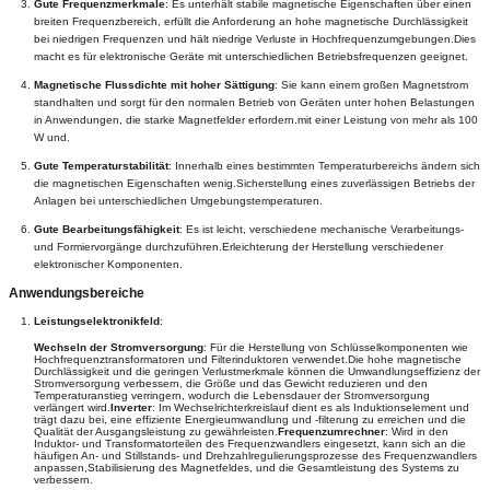
Gute Frequenzmerkmale
: Es unterhält stabile magnetische Eigenschaften über einen 
breiten Frequenzbereich, erfüllt die Anforderung an hohe magnetische Durchlässigkeit 
bei niedrigen Frequenzen und hält niedrige Verluste in Hochfrequenzumgebungen.Dies 
macht es für elektronische Geräte mit unterschiedlichen Betriebsfrequenzen geeignet.
Magnetische Flussdichte mit hoher Sättigung
: Sie kann einem großen Magnetstrom 
standhalten und sorgt für den normalen Betrieb von Geräten unter hohen Belastungen 
in Anwendungen, die starke Magnetfelder erfordern.mit einer Leistung von mehr als 100 
W und.
Gute Temperaturstabilität
: Innerhalb eines bestimmten Temperaturbereichs ändern sich 
die magnetischen Eigenschaften wenig.Sicherstellung eines zuverlässigen Betriebs der 
Anlagen bei unterschiedlichen Umgebungstemperaturen.
Gute Bearbeitungsfähigkeit
: Es ist leicht, verschiedene mechanische Verarbeitungs- 
und Formiervorgänge durchzuführen.Erleichterung der Herstellung verschiedener 
elektronischer Komponenten.
Anwendungsbereiche
Leistungselektronikfeld
:
Wechseln der Stromversorgung
: Für die Herstellung von Schlüsselkomponenten wie
Hochfrequenztransformatoren und Filterinduktoren verwendet.Die hohe magnetische
Durchlässigkeit und die geringen Verlustmerkmale können die Umwandlungseffizienz der
Stromversorgung verbessern, die Größe und das Gewicht reduzieren und den
Temperaturanstieg verringern, wodurch die Lebensdauer der Stromversorgung
verlängert wird.
Inverter
: Im Wechselrichterkreislauf dient es als Induktionselement und
trägt dazu bei, eine effiziente Energieumwandlung und -filterung zu erreichen und die
Qualität der Ausgangsleistung zu gewährleisten.
Frequenzumrechner
: Wird in den
Induktor- und Transformatorteilen des Frequenzwandlers eingesetzt, kann sich an die
häufigen An- und Stillstands- und Drehzahlregulierungsprozesse des Frequenzwandlers
anpassen,Stabilisierung des Magnetfeldes, und die Gesamtleistung des Systems zu
verbessern.