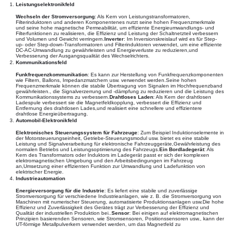
Leistungselektronikfeld
Wechseln der Stromversorgung
: Als Kern von Leistungstransformatoren,
Filterinduktoren und anderen Komponentenes nutzt seine hohen Frequenzmerkmale
und seine hohe magnetische Permeabilität, um effiziente Energieumwandlungs- und
Filterfunktionen zu realisieren, die Effizienz und Leistung der Schaltnetzteil verbessern
und Volumen und Gewicht verringern.
Inverter
: Im Inversionskreislauf wird es für Step-
up- oder Step-down-Transformatoren und Filterinduktoren verwendet, um eine effiziente
DC-AC-Umwandlung zu gewährleisten und Energieverluste zu reduzieren,und
Verbesserung der Ausgangsqualität des Wechselrichters.
Kommunikationsfeld
Funkfrequenzkommunikation
: Es kann zur Herstellung von Funkfrequenzkomponenten
wie Filtern, Ballons, Impedanzmatchern usw. verwendet werden.Seine hohen
Frequenzmerkmale können die stabile Übertragung von Signalen im Hochfrequenzband
gewährleisten., die Signalverzerrung und -dämpfung zu reduzieren und die Leistung des
Kommunikationssystems zu verbessern.
Drahtloses Laden
: Als Kern der drahtlosen
Ladespule verbessert sie die Magnetfeldkopplung, verbessert die Effizienz und
Entfernung des drahtlosen Lades,und realisiert eine schnellere und effizientere
drahtlose Energieübertragung.
Automobil-Elektronikfeld
Elektronisches Steuerungssystem für Fahrzeuge
: Zum Beispiel Induktionselemente in
der Motorsteuerungseinheit, Getriebe-Steuerungsmodul usw. bietet es eine stabile
Leistung und Signalverarbeitung für elektronische Fahrzeuggeräte,Gewährleistung des
normalen Betriebs und Leistungsoptimierung des Fahrzeugs.
Ein Bordladegerät
: Als
Kern des Transformators oder Induktors im Ladegerät passt er sich der komplexen
elektromagnetischen Umgebung und den Arbeitsbedingungen im Fahrzeug
an,Umsetzung einer effizienten Funktion zur Umwandlung und Ladefunktion von
elektrischer Energie.
Industrieautomation
Energieversorgung für die Industrie
: Es liefert eine stabile und zuverlässige
Stromversorgung für verschiedene Industrieanlagen, wie z. B. die Stromversorgung von
Maschinen mit numerischer Steuerung, automatisierte Produktionsanlagen usw.Die hohe
Effizienz und Zuverlässigkeit des Gerätes trägt zur Verbesserung der Effizienz und
Qualität der industriellen Produktion bei..
Sensor
: Bei einigen auf elektromagnetischen
Prinzipien basierenden Sensoren, wie Stromsensoren, Positionssensoren usw., kann der
UT-förmige Metallpulverkern verwendet werden, um das Magnetfeld zu