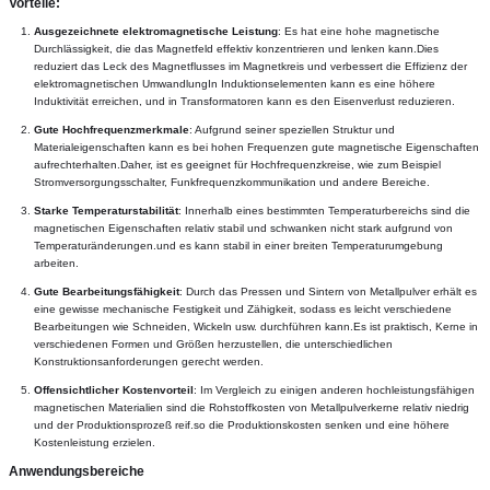
Vorteile:
Ausgezeichnete elektromagnetische Leistung
: Es hat eine hohe magnetische 
Durchlässigkeit, die das Magnetfeld effektiv konzentrieren und lenken kann.Dies 
reduziert das Leck des Magnetflusses im Magnetkreis und verbessert die Effizienz der 
elektromagnetischen UmwandlungIn Induktionselementen kann es eine höhere 
Induktivität erreichen, und in Transformatoren kann es den Eisenverlust reduzieren.
Gute Hochfrequenzmerkmale
: Aufgrund seiner speziellen Struktur und 
Materialeigenschaften kann es bei hohen Frequenzen gute magnetische Eigenschaften 
aufrechterhalten.Daher, ist es geeignet für Hochfrequenzkreise, wie zum Beispiel 
Stromversorgungsschalter, Funkfrequenzkommunikation und andere Bereiche.
Starke Temperaturstabilität
: Innerhalb eines bestimmten Temperaturbereichs sind die 
magnetischen Eigenschaften relativ stabil und schwanken nicht stark aufgrund von 
Temperaturänderungen.und es kann stabil in einer breiten Temperaturumgebung 
arbeiten.
Gute Bearbeitungsfähigkeit
: Durch das Pressen und Sintern von Metallpulver erhält es 
eine gewisse mechanische Festigkeit und Zähigkeit, sodass es leicht verschiedene 
Bearbeitungen wie Schneiden, Wickeln usw. durchführen kann.Es ist praktisch, Kerne in 
verschiedenen Formen und Größen herzustellen, die unterschiedlichen 
Konstruktionsanforderungen gerecht werden.
Offensichtlicher Kostenvorteil
: Im Vergleich zu einigen anderen hochleistungsfähigen 
magnetischen Materialien sind die Rohstoffkosten von Metallpulverkerne relativ niedrig 
und der Produktionsprozeß reif.so die Produktionskosten senken und eine höhere 
Kostenleistung erzielen.
Anwendungsbereiche