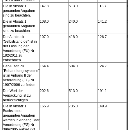
1372/2008 zu finden.
Die in Absatz 1
147.8
513.0
113.7
6
genannten Angaben
sind zu beachten.
Die in Absatz 1
108.0
240.0
141.2
3
genannten Angaben
sind zu beachten.
Der Ausdruck
107.0
418.0
126.7
5
"Selbstständige" ist in
der Fassung der
Verordnung (EU) Nr.
182/2011 zu
entnehmen.
Der Ausdruck
164.4
604.0
124.7
8
"Behandlungssysteme"
ist in Anhang II der
Verordnung (EG) Nr.
1907/2006 zu finden.
Der Wert der
202.6
513.0
191.1
1
Verpackung ist zu
berücksichtigen.
Die in Absatz 1
165.9
735.0
149.9
1
Buchstabe a
genannten Angaben
werden in Anhang I der
Verordnung (EG) Nr.
396/2005 aufgeführt.