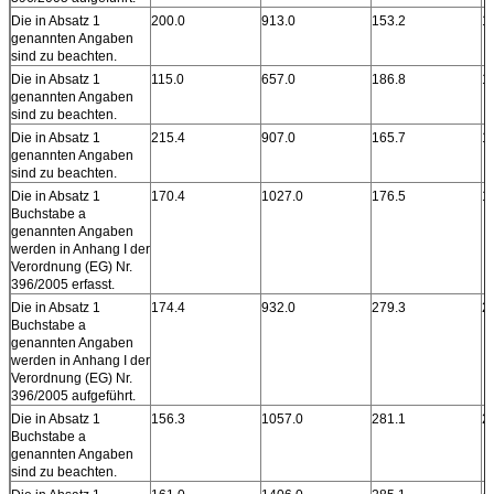
Die in Absatz 1
200.0
913.0
153.2
1
genannten Angaben
sind zu beachten.
Die in Absatz 1
115.0
657.0
186.8
1
genannten Angaben
sind zu beachten.
Die in Absatz 1
215.4
907.0
165.7
1
genannten Angaben
sind zu beachten.
Die in Absatz 1
170.4
1027.0
176.5
1
Buchstabe a
genannten Angaben
werden in Anhang I der
Verordnung (EG) Nr.
396/2005 erfasst.
Die in Absatz 1
174.4
932.0
279.3
2
Buchstabe a
genannten Angaben
werden in Anhang I der
Verordnung (EG) Nr.
396/2005 aufgeführt.
Die in Absatz 1
156.3
1057.0
281.1
2
Buchstabe a
genannten Angaben
sind zu beachten.