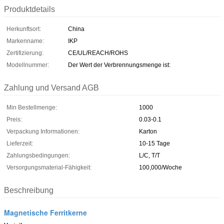
Produktdetails
Herkunftsort:
China
Markenname:
IKP
Zertifizierung:
CE/UL/REACH/ROHS
Modellnummer:
Der Wert der Verbrennungsmenge ist:
Zahlung und Versand AGB
Min Bestellmenge:
1000
Preis:
0.03-0.1
Verpackung Informationen:
Karton
Lieferzeit:
10-15 Tage
Zahlungsbedingungen:
L/C, T/T
Versorgungsmaterial-Fähigkeit:
100,000/Woche
Beschreibung
Magnetische Ferritkerne