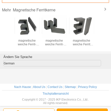
Magnetische Ferritkerne
Mehr
magnet
Mn-Zn
Mn-Zn
Mn-Zn
Dauerm
rit Kern
magnetische
magnetische
magnetische
Weichferr
rik
weiche Ferrit-
weiche Ferrit-
weiche Ferrit
Fabr
ieferung
EI40-Kern für
EI33-Kern für
EI28,5 Kern für
Direktlie
PC40
Transformator
Transformator
Transformator
RM9 P
Ändern Sie Sprache
German
Nach Hause
|
About Us
|
Contact Us
|
Sitemap
|
Privacy Policy
Tischplattenansicht
Copyright © 2017 - 2025 IKP Electronics Co., Ltd..
All rights reserved.