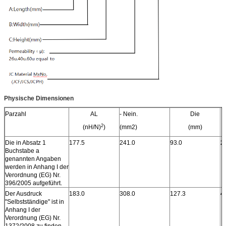
Physische Dimensionen
Parzahl
AL
- Nein.
Die
2
(nH/N)
)
(mm2)
(mm)
Die in Absatz 1
177.5
241.0
93.0
2
Buchstabe a
genannten Angaben
werden in Anhang I der
Verordnung (EG) Nr.
396/2005 aufgeführt.
Der Ausdruck
183.0
308.0
127.3
4
"Selbstständige" ist in
Anhang I der
Verordnung (EG) Nr.