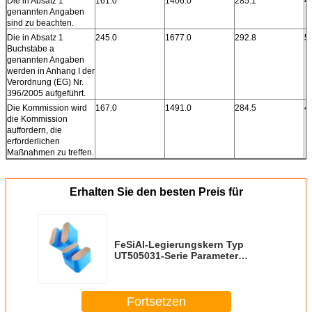
Die in Absatz 1
161.0
1406.0
285.1
4
genannten Angaben
sind zu beachten.
Die in Absatz 1
245.0
1677.0
292.8
5
Buchstabe a
genannten Angaben
werden in Anhang I der
Verordnung (EG) Nr.
396/2005 aufgeführt.
Die Kommission wird
167.0
1491.0
284.5
4
die Kommission
auffordern, die
erforderlichen
Maßnahmen zu treffen.
Erhalten Sie den besten Preis für
FeSiAl-Legierungskern Typ
UT505031-Serie Parameter
Silikonstahltransformatorkern
Fortsetzen