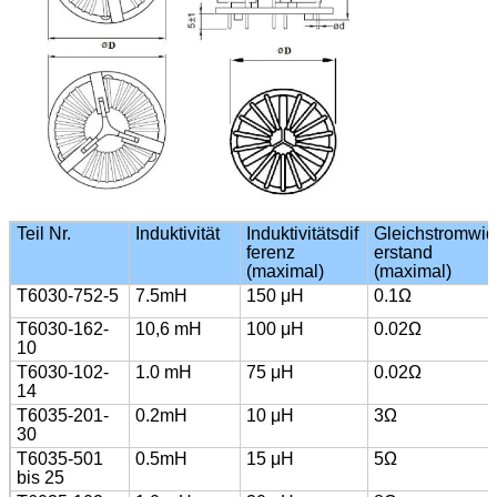
Teil Nr.
Induktivität
Induktivitätsdif
Gleichstromwid
ferenz
erstand
(maximal)
(maximal)
T6030-752-5
7.5mH
150 μH
0.1Ω
T6030-162-
10,6 mH
100 μH
0.02Ω
10
T6030-102-
1.0 mH
75 μH
0.02Ω
14
T6035-201-
0.2mH
10 μH
3Ω
30
T6035-501
0.5mH
15 μH
5Ω
bis 25