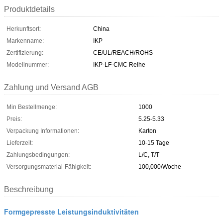
Produktdetails
Herkunftsort:
China
Markenname:
IKP
Zertifizierung:
CE/UL/REACH/ROHS
Modellnummer:
IKP-LF-CMC Reihe
Zahlung und Versand AGB
Min Bestellmenge:
1000
Preis:
5.25-5.33
Verpackung Informationen:
Karton
Lieferzeit:
10-15 Tage
Zahlungsbedingungen:
L/C, T/T
Versorgungsmaterial-Fähigkeit:
100,000/Woche
Beschreibung
Formgepresste Leistungsinduktivitäten