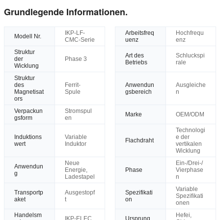
Grundlegende Informationen.
IKP-LF-
Arbeitsfreq
Hochfrequ
Modell Nr.
CMC-Serie
uenz
enz
Struktur
Art des
Schluckspi
der
Phase 3
Betriebs
rale
Wicklung
Struktur
des
Ferrit-
Anwendun
Ausgleiche
Magnetisat
Spule
gsbereich
n
ors
Verpackun
Stromspul
Marke
OEM/ODM
gsform
en
Technologi
Induktions
Variable
e der
Flachdraht
wert
Induktor
vertikalen
Wicklung
Neue
Ein-/Drei-/
Anwendun
Energie,
Phase
Vierphase
g
Ladestapel
n
Variable
Transportp
Ausgestopf
Spezifikati
Spezifikati
aket
t
on
onen
Handelsm
Hefei,
IKP-ELEC
Ursprung