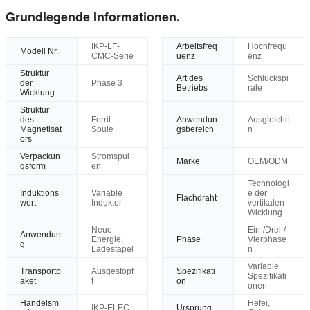
Grundlegende Informationen.
IKP-LF-
Arbeitsfreq
Hochfrequ
Modell Nr.
CMC-Serie
uenz
enz
Struktur
Art des
Schluckspi
der
Phase 3
Betriebs
rale
Wicklung
Struktur
des
Ferrit-
Anwendun
Ausgleiche
Magnetisat
Spule
gsbereich
n
ors
Verpackun
Stromspul
Marke
OEM/ODM
gsform
en
Technologi
Induktions
Variable
e der
Flachdraht
wert
Induktor
vertikalen
Wicklung
Neue
Ein-/Drei-/
Anwendun
Energie,
Phase
Vierphase
g
Ladestapel
n
Variable
Transportp
Ausgestopf
Spezifikati
Spezifikati
aket
t
on
onen
Handelsm
Hefei,
IKP-ELEC
Ursprung