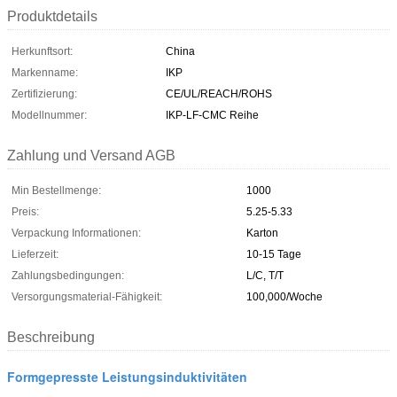
Produktdetails
Herkunftsort:
China
Markenname:
IKP
Zertifizierung:
CE/UL/REACH/ROHS
Modellnummer:
IKP-LF-CMC Reihe
Zahlung und Versand AGB
Min Bestellmenge:
1000
Preis:
5.25-5.33
Verpackung Informationen:
Karton
Lieferzeit:
10-15 Tage
Zahlungsbedingungen:
L/C, T/T
Versorgungsmaterial-Fähigkeit:
100,000/Woche
Beschreibung
Formgepresste Leistungsinduktivitäten