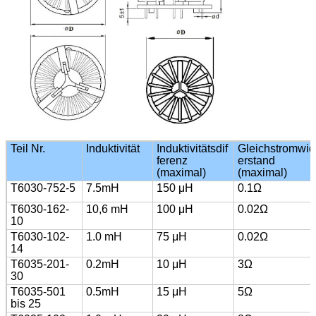
Teil Nr.
Induktivität
Induktivitätsdif
Gleichstromwid
ferenz
erstand
(maximal)
(maximal)
T6030-752-5
7.5mH
150 μH
0.1Ω
T6030-162-
10,6 mH
100 μH
0.02Ω
10
T6030-102-
1.0 mH
75 μH
0.02Ω
14
T6035-201-
0.2mH
10 μH
3Ω
30
T6035-501
0.5mH
15 μH
5Ω
bis 25