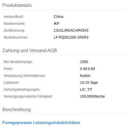
Produktdetails
Herkunftsort:
China
Markenname:
IKP
Zertifizierung:
CE/UL/REACH/ROHS
Modellnummer:
LF-PQ261200-1R5R3
Zahlung und Versand AGB
Min Bestellmenge:
1000
Preis:
0.49-0.69
Verpackung Informationen:
Karton
Lieferzeit:
10-15 Tage
Zahlungsbedingungen:
L/C, T/T
Versorgungsmaterial-Fähigkeit:
100,000/Woche
Beschreibung
Formgepresste Leistungsinduktivitäten