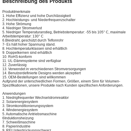
Beschreibung des Produkts
Produktmerkmale
1. Hohe Effizienz und hohe Durchlässigkeit
2. Hochleistungs- und Niederfrequenzschalter
3. Hohe Strömung
4. Niedriger Stromverlust
5. Niedriger Temperaturanstieg, Betriebstemperatur: -55 bis 105° C, maximale
Arbeitstemperatur: 130° C
6.Bleidraht, geschützt durch Teflonrohr
7- Es hält hoher Spannung stand.
8. Hochtemperaturklassen sind erhältlich
9. Doppelkernen sind erhältlich
10. RoHS-konform
11. UL-Dämmsysteme sind verfügbar
12. Zuverlässig
13. Verwendet in verschiedenen Stromversorgungen
14. Benutzerdefinierte Designs werden akzeptiert
15. OEM-Bestellungen sind willkommen
Aufgrund der unterschiedlichen Formen, Größen, einem Sinn für Volumen-
Spezifikationen, unsere Produkte nach Kunden spezifischen Anforderungen.
Anwendungen
1. Niedrigfrequenter Wechselstromreaktor
2. Solarenergiesystem
3. Stromkonditionierungssystem
4. Windenergiesystem
5. Automatische Antriebsmaschine
6Induktionsheizung
7. Schweißmaschine
8. Papierindustrie
9. RFI Unterdrückungsschwarz