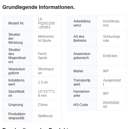
Grundlegende Informationen.
LF-
Arbeitsfreq
Hochfrequ
Modell Nr.
PQ261200
uenz
enz
-1R5R3
Struktur
Mehrschic
Art des
Schluckspi
der
ht-Spule
Betriebs
rale
Wicklung
Struktur
des
Ferrit-
Anwendun
Ersticken
Magnetisat
Spule
gsbereich
ors
Verpackun
Stromspul
Marke
IKP
gsform
en
Induktions
Transportp
Ausgestopf
1.5 uh
wert
aket
t
Spezifikati
15*15*7*2,
Handelsm
IKP
on
8 mm
arke
85045000
Ursprung
China
HS-Code
00
Produktion
5k/Monat
skapazität