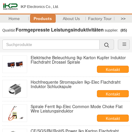
IKP Electronics Co., Ltd.
Home
Products
About Us
Factory Tour
>>
Formgepresste Leistungsinduktivitäten
Qualität
supplier.
(85)
Elektrische Beleuchtung Ikp Karton Kupfer Induktor
Flachdraht Drossel Spirale
Kontakt
Hochfrequente Stromspulen Ikp-Elec Flachdraht
Induktor Schluckspule
Kontakt
Spirale Ferrit Ikp-Elec Common Mode Choke Flat
Wire Leistungsinduktor
Kontakt
CE/SGS/BV/RoHS Power Ikp Karton Flachdraht