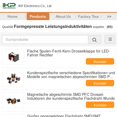
IKP Electronics Co., Ltd.
Home
Products
About Us
Factory Tour
>>
Formgepresste Leistungsinduktivitäten
Qualität
supplier.
(85)
Flache Spulen-Ferrit-Kern-Drosselklappe für LED-
Fahrer Rectifier
Kontakt
Kundenspezifische verschiedene Spezifikationen und
Modelle von magnetischen abgeschirmten SMD PFC
Drosseln der Flachdraht-Wunde
Kontakt
Magnetische abgeschirmte SMD PFC Drossel-
Induktoren der kundenspezifische Flachdraht-Wunde
Kontakt
Großer gegenwärtiger Flachdraht SMD/SMT