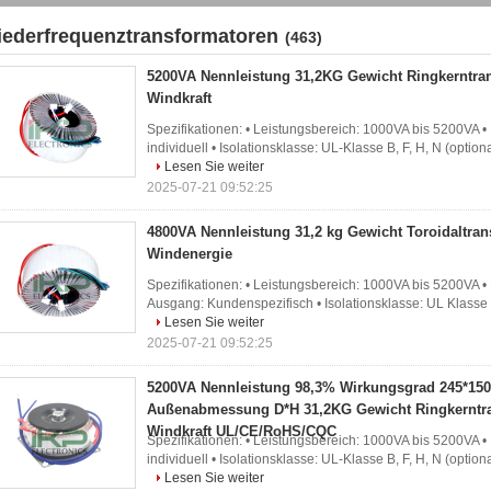
iederfrequenztransformatoren
(463)
5200VA Nennleistung 31,2KG Gewicht Ringkerntran
Windkraft
Spezifikationen: • Leistungsbereich: 1000VA bis 5200VA •
individuell • Isolationsklasse: UL-Klasse B, F, H, N (optional
Lesen Sie weiter
2025-07-21 09:52:25
4800VA Nennleistung 31,2 kg Gewicht Toroidaltran
Windenergie
Spezifikationen: • Leistungsbereich: 1000VA bis 5200VA •
Ausgang: Kundenspezifisch • Isolationsklasse: UL Klasse B, F
Lesen Sie weiter
2025-07-21 09:52:25
5200VA Nennleistung 98,3% Wirkungsgrad 245*1
Außenabmessung D*H 31,2KG Gewicht Ringkerntra
Windkraft UL/CE/RoHS/CQC
Spezifikationen: • Leistungsbereich: 1000VA bis 5200VA •
individuell • Isolationsklasse: UL-Klasse B, F, H, N (optional
Lesen Sie weiter