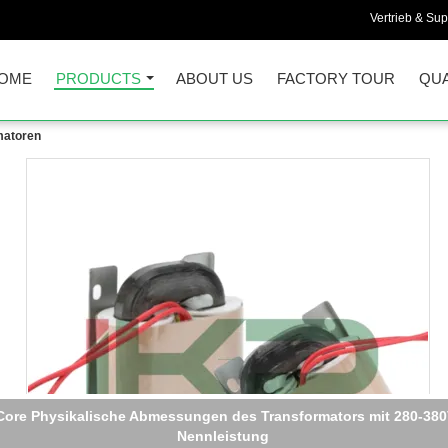
Vertrieb & Sup
OME
PRODUCTS
ABOUT US
FACTORY TOUR
QUA
matoren
Core Physikalische Abmessungen des Transformators mit 280-38
Nennleistung