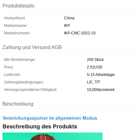
Produktdetails
Herkunftsort:
China
Markenname:
IKP
Modellnummer:
IKP-CMC-2022-10
Zahlung und Versand AGB
Min Bestellmenge:
200 Stück
Preis:
2.52USD
Lieferzeit:
5-15 Arbeitstage
Zahlungsbedingungen:
L/C, T/T
Versorgungsmaterial-Fähigkeit:
10,000pcs/week
Beschreibung
Verstrickungsspulver im allgemeinen Modus
Beschreibung des Produkts