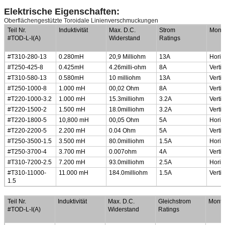
Elektrische Eigenschaften:
Oberflächengestützte Toroidale Linienverschmuckungen
Teil Nr.
Induktivität
Max. D.C.
Strom
Monti
#TOD-L-I(A)
Widerstand
Ratings
#T310-280-13
0.280mH
20,9 Milliohm
13A
Horiz
#T250-425-8
0.425mH
4.26milli-ohm
8A
Vertik
#T310-580-13
0.580mH
10 milliohm
13A
Vertik
#T250-1000-8
1.000 mH
00,02 Ohm
8A
Vertik
#T220-1000-3.2
1.000 mH
15.3milliohm
3.2A
Vertik
#T220-1500-2
1.500 mH
18.0milliohm
3.2A
Vertik
#T220-1800-5
10,800 mH
00,05 Ohm
5A
Horiz
#T220-2200-5
2.200 mH
0.04 Ohm
5A
Vertik
#T250-3500-1.5
3.500 mH
80.0milliohm
1.5A
Horiz
#T250-3700-4
3.700 mH
0.007ohm
4A
Vertik
#T310-7200-2.5
7.200 mH
93.0milliohm
2.5A
Horiz
#T310-11000-
11.000 mH
184.0milliohm
1.5A
Vertik
1.5
Niedriges Profil, Kleingröße Common Mode Choke
Teil Nr.
Induktivität
Max. D.C.
Gleichstrom
Monti
#TOD-L-I(A)
Widerstand
Ratings