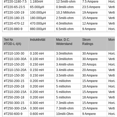
#T220-1180-7.5
1.180mH
12.5milli-ohm
7.5 Ampere
Horiz
#T220-65-23.5
65.000
μ
H
0.9milli-ohm
23.5 Ampere
Vertik
#T220-100-19
100.000
μ
H
10,3 Milliohm
19 Ampere
Vertik
#T220-180-15
180.000
μ
H
2.5milli-ohm
15 Ampere
Vertik
#T220-470-12
470.000
μ
H
4.0milliohm
12 Ampere
Vertik
#T220-880-9
880.000
μ
H
6.5milli-ohm
9 Ampere
Horiz
Stromverschmutzungen im allgemeinen Betriebsmodus
Teil Nr.
Induktivität
Max. D.C.
Strom
Monti
#TOD-L-I(A)
Widerstand
Ratings
#T310-100-30
0.100 mH
3.0milliohm
30 Ampere
Horiz
#T310-100-30A
0.100 mH
3.0milliohm
30 Ampere
Vertik
#T310-150-20
0.150 mH
3.4milli-ohm
20 Amops
Horiz
#T310-150-20A
0.150 mH
3.4milli-ohm
20 Amops
Vertik
#T310-150-30
0.150 mH
3.5milli-ohm
30 Ampere
Vertik
#T250-200-15
0.200 mH
5 milliohm
15 Ampere
Horiz
#T310-200-18
0.200 mH
5 milliohm
18 Ampere
Horiz
#T310-200-15A
0.200 mH
5 milliohm
15 Ampere
Vertik
#T250-200-18
0.200 mH
5 milliohm
18 Ampere
Vertik
#T250-300-15
0.300 mH
7.3milli-ohm
15 Ampere
Horiz
#T250-300-15A
0.300 mH
7.3milli-ohm
15 Ampere
Vertik
#T250-600-9
0.600 mH
10milli-Ohm
9 Ampere
Horiz