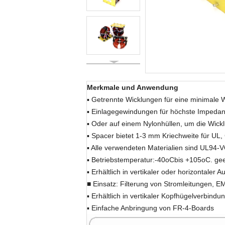
Merkmale und Anwendung
▪ Getrennte Wicklungen für eine minimale 
▪ Einlagegewindungen für höchste Impeda
▪ Oder auf einem Nylonhüllen, um die Wick
▪ Spacer bietet 1-3 mm Kriechweite für UL,
▪ Alle verwendeten Materialien sind UL94-VO-
▪ Betriebstemperatur:
-
40
oC
bis +105
oC
. ge
▪ Erhältlich in vertikaler oder horizontaler 
■ Einsatz: Filterung von Stromleitungen, E
▪ Erhältlich in vertikaler Kopfhügelverbind
▪ Einfache Anbringung von FR-4-Boards