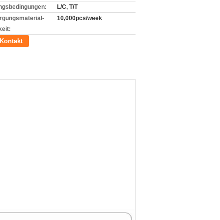
ngsbedingungen:
L/C, T/T
rgungsmaterial-
10,000pcs/week
eit:
Kontakt