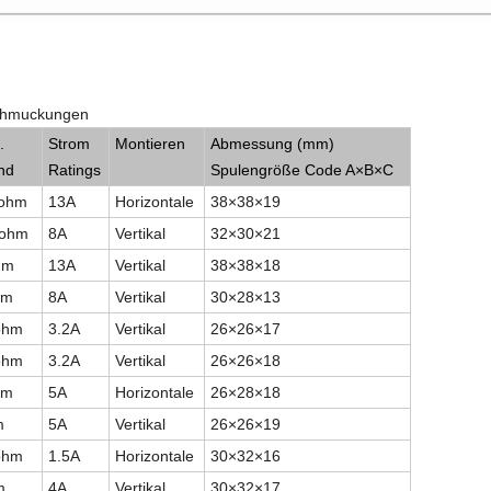
schmuckungen
.
Strom
Montieren
Abmessung (mm)
nd
Ratings
Spulengröße Code A
×
B
×
C
iohm
13A
Horizontale
38
×
38
×
19
-ohm
8A
Vertikal
32
×
30
×
21
hm
13A
Vertikal
38
×
38
×
18
hm
8A
Vertikal
30
×
28
×
13
iohm
3.2A
Vertikal
26
×
26
×
17
iohm
3.2A
Vertikal
26
×
26
×
18
hm
5A
Horizontale
26
×
28
×
18
m
5A
Vertikal
26
×
26
×
19
iohm
1.5A
Horizontale
30
×
32
×
16
m
4A
Vertikal
30
×
32
×
17