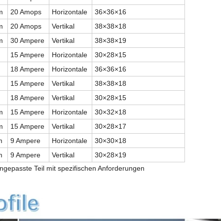
m
20 Amops
Horizontale
36
×
36
×
16
m
20 Amops
Vertikal
38
×
38
×
18
m
30 Ampere
Vertikal
38
×
38
×
19
15 Ampere
Horizontale
30
×
28
×
15
18 Ampere
Horizontale
36
×
36
×
16
15 Ampere
Vertikal
38
×
38
×
18
18 Ampere
Vertikal
30
×
28
×
15
m
15 Ampere
Horizontale
30
×
32
×
18
m
15 Ampere
Vertikal
30
×
28
×
17
m
9 Ampere
Horizontale
30
×
30
×
18
m
9 Ampere
Vertikal
30
×
28
×
19
ngepasste Teil mit spezifischen Anforderungen