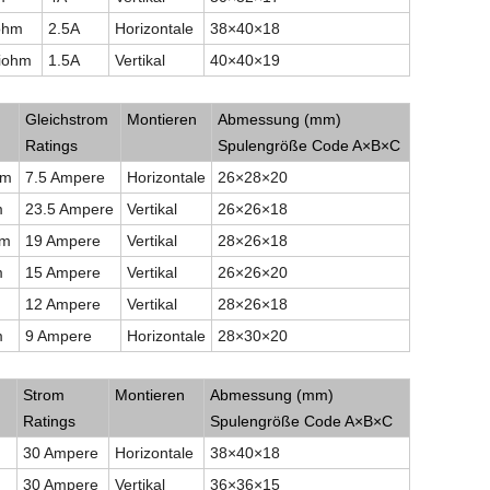
iohm
2.5A
Horizontale
38
×
40
×
18
liohm
1.5A
Vertikal
40
×
40
×
19
e Choke
Gleichstrom
Montieren
Abmessung (mm)
Ratings
Spulengröße Code A
×
B
×
C
hm
7.5 Ampere
Horizontale
26
×
28
×
20
m
23.5 Ampere
Vertikal
26
×
26
×
18
hm
19 Ampere
Vertikal
28
×
26
×
18
m
15 Ampere
Vertikal
26
×
26
×
20
12 Ampere
Vertikal
28
×
26
×
18
m
9 Ampere
Horizontale
28
×
30
×
20
triebsmodus
Strom
Montieren
Abmessung (mm)
d
Ratings
Spulengröße Code A
×
B
×
C
m
30 Ampere
Horizontale
38
×
40
×
18
m
30 Ampere
Vertikal
36
×
36
×
15