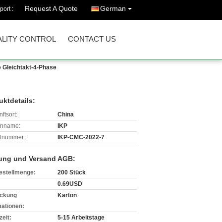
Request A Quote
German
port :
LITY CONTROL
CONTACT US
e Gleichtakt-4-Phase
uktdetails:
ftsort:
China
enname:
IKP
lnummer:
IKP-CMC-2022-7
ung und Versand AGB:
estellmenge:
200 Stück
0.69USD
ckung
Karton
mationen:
zeit:
5-15 Arbeitstage