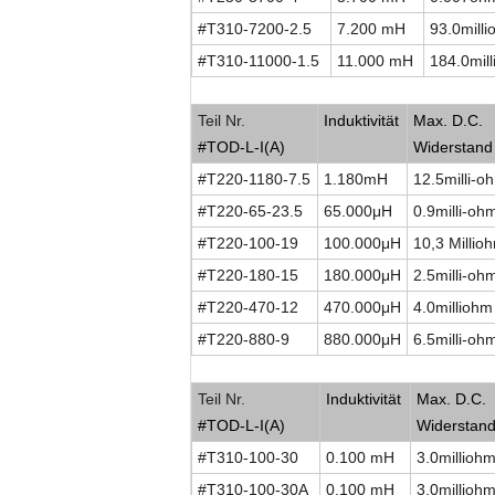
#T310-7200-2.5
7.200 mH
93.0mill
#T310-11000-1.5
11.000 mH
184.0mil
Niedriges Profil, Kleingröße Common Mod
Teil Nr.
Induktivität
Max. D.C.
#TOD-L-I(A)
Widerstand
#T220-1180-7.5
1.180mH
12.5milli-o
#T220-65-23.5
65.000
μ
H
0.9milli-oh
#T220-100-19
100.000
μ
H
10,3 Millio
#T220-180-15
180.000
μ
H
2.5milli-oh
#T220-470-12
470.000
μ
H
4.0milliohm
#T220-880-9
880.000
μ
H
6.5milli-oh
Stromverschmutzungen im allgemeinen Be
Teil Nr.
Induktivität
Max. D.C.
#TOD-L-I(A)
Widerstan
#T310-100-30
0.100 mH
3.0millioh
#T310-100-30A
0.100 mH
3.0millioh