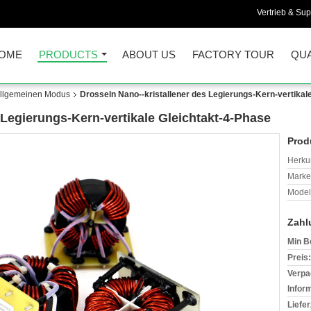
Vertrieb & Sup
OME
PRODUCTS
ABOUT US
FACTORY TOUR
QUA
 allgemeinen Modus
Drosseln Nano--kristallener des Legierungs-Kern-vertikal
 Legierungs-Kern-vertikale Gleichtakt-4-Phase
Prod
Herkun
Mark
Model
Zahl
Min B
Preis:
Verpa
Infor
Liefer