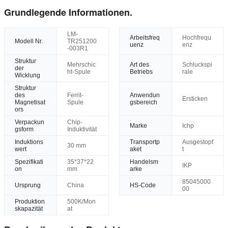
Grundlegende Informationen.
LM-
Arbeitsfreq
Hochfrequ
Modell Nr.
TR251200
uenz
enz
-003R1
Struktur
Mehrschic
Art des
Schluckspi
der
ht-Spule
Betriebs
rale
Wicklung
Struktur
des
Ferrit-
Anwendun
Ersticken
Magnetisat
Spule
gsbereich
ors
Verpackun
Chip-
Marke
Ichp
gsform
Induktivität
Induktions
Transportp
Ausgestopf
30 mm
wert
aket
t
Spezifikati
35*37*22
Handelsm
IKP
on
mm
arke
85045000
Ursprung
China
HS-Code
00
Produktion
500K/Mon
skapazität
at