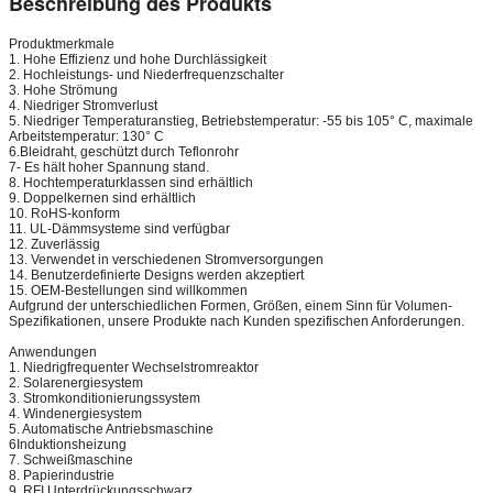
Beschreibung des Produkts
Produktmerkmale
1. Hohe Effizienz und hohe Durchlässigkeit
2. Hochleistungs- und Niederfrequenzschalter
3. Hohe Strömung
4. Niedriger Stromverlust
5. Niedriger Temperaturanstieg, Betriebstemperatur: -55 bis 105° C, maximale
Arbeitstemperatur: 130° C
6.Bleidraht, geschützt durch Teflonrohr
7- Es hält hoher Spannung stand.
8. Hochtemperaturklassen sind erhältlich
9. Doppelkernen sind erhältlich
10. RoHS-konform
11. UL-Dämmsysteme sind verfügbar
12. Zuverlässig
13. Verwendet in verschiedenen Stromversorgungen
14. Benutzerdefinierte Designs werden akzeptiert
15. OEM-Bestellungen sind willkommen
Aufgrund der unterschiedlichen Formen, Größen, einem Sinn für Volumen-
Spezifikationen, unsere Produkte nach Kunden spezifischen Anforderungen.
Anwendungen
1. Niedrigfrequenter Wechselstromreaktor
2. Solarenergiesystem
3. Stromkonditionierungssystem
4. Windenergiesystem
5. Automatische Antriebsmaschine
6Induktionsheizung
7. Schweißmaschine
8. Papierindustrie
9. RFI Unterdrückungsschwarz