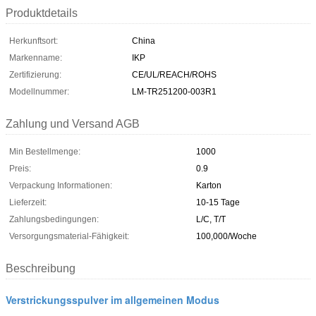
Produktdetails
Herkunftsort:
China
Markenname:
IKP
Zertifizierung:
CE/UL/REACH/ROHS
Modellnummer:
LM-TR251200-003R1
Zahlung und Versand AGB
Min Bestellmenge:
1000
Preis:
0.9
Verpackung Informationen:
Karton
Lieferzeit:
10-15 Tage
Zahlungsbedingungen:
L/C, T/T
Versorgungsmaterial-Fähigkeit:
100,000/Woche
Beschreibung
Verstrickungsspulver im allgemeinen Modus