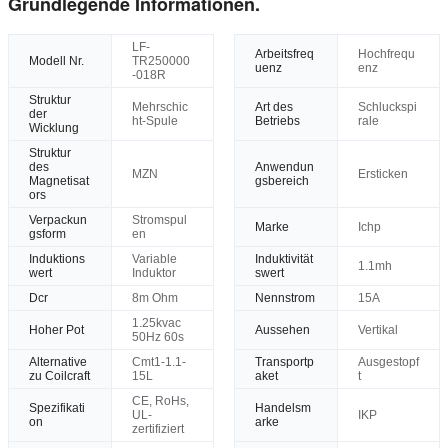
Grundlegende Informationen.
LF-
Arbeitsfreq
Hochfrequ
Modell Nr.
TR250000
uenz
enz
-018R
Struktur
Mehrschic
Art des
Schluckspi
der
ht-Spule
Betriebs
rale
Wicklung
Struktur
des
Anwendun
MZN
Ersticken
Magnetisat
gsbereich
ors
Verpackun
Stromspul
Marke
Ichp
gsform
en
Induktions
Variable
Induktivität
1.1mh
wert
Induktor
swert
Dcr
8m Ohm
Nennstrom
15A
1.25kvac
Hoher Pot
Aussehen
Vertikal
50Hz 60s
Alternative
Cmt1-1.1-
Transportp
Ausgestopf
zu Coilcraft
15L
aket
t
CE, RoHs,
Spezifikati
Handelsm
UL-
IKP
on
arke
zertifiziert