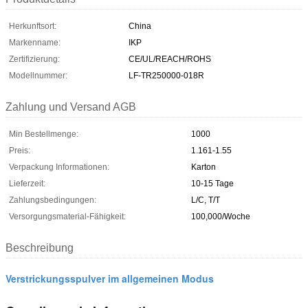
Herkunftsort:
China
Markenname:
IKP
Zertifizierung:
CE/UL/REACH/ROHS
Modellnummer:
LF-TR250000-018R
Zahlung und Versand AGB
Min Bestellmenge:
1000
Preis:
1.161-1.55
Verpackung Informationen:
Karton
Lieferzeit:
10-15 Tage
Zahlungsbedingungen:
L/C, T/T
Versorgungsmaterial-Fähigkeit:
100,000/Woche
Beschreibung
Verstrickungsspulver im allgemeinen Modus