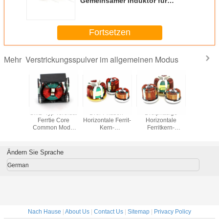
Gemeinsamer Induktor für
Windbläser
Fortsetzen
Verstrickungsspulver im allgemeinen Modus
Mehr
SMD-Typ Toroidal
Drei-Phasen-
Dreiphasige
Verstrick
Ferrtie Core
Horizontale Ferrit-
Horizontale
allgem
Common Mode
Kern-
Ferritkern-
Zustand
Choke für
Gemeinsame-
Common-Mode-
Hauptlei
Gleichspannungs-/Gleichspannungsumrichter
Modus-Filter-
Schnockers
Schlucken
Ändern Sie Sprache
German
Nach Hause
|
About Us
|
Contact Us
|
Sitemap
|
Privacy Policy