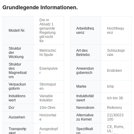
Grundlegende Informationen.
Die in
Absatz 1
genannte
Arbeitsfreq
Hochfrequ
Modell Nr.
Regelung
uenz
enz
gilt nicht
für
Struktur
Mehrschic
Art des
Schluckspi
der
ht-Spule
Betriebs
rale
Wicklung
Struktur
des
Eisenpulve
Anwendun
Ersticken
Magnetisat
r
gsbereich
ors
Verpackun
Stromspul
Marke
Ichp
gsform
en
Induktions
Variable
Induktivität
Ich bin 38.
wert
Induktor
swert
Dcr
10m Ohm
Nennstrom
Referenz
Horizontal
Alternative
21130023
Aussehen
e
zu Kemet
100
CE, RoHs,
Transportp
Ausgestopf
Spezifikati
UL-
aket
t
on