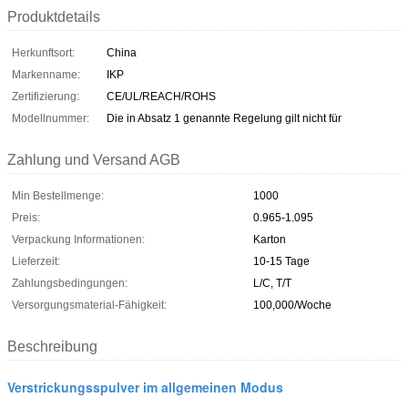
Produktdetails
Herkunftsort:
China
Markenname:
IKP
Zertifizierung:
CE/UL/REACH/ROHS
Modellnummer:
Die in Absatz 1 genannte Regelung gilt nicht für
Zahlung und Versand AGB
Min Bestellmenge:
1000
Preis:
0.965-1.095
Verpackung Informationen:
Karton
Lieferzeit:
10-15 Tage
Zahlungsbedingungen:
L/C, T/T
Versorgungsmaterial-Fähigkeit:
100,000/Woche
Beschreibung
Verstrickungsspulver im allgemeinen Modus